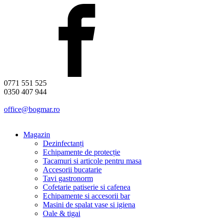
0771 551 525
0350 407 944
office@bogmar.ro
Magazin
Dezinfectanți
Echipamente de protecție
Tacamuri si articole pentru masa
Accesorii bucatarie
Tavi gastronorm
Cofetarie patiserie si cafenea
Echipamente si accesorii bar
Masini de spalat vase si igiena
Oale & tigai