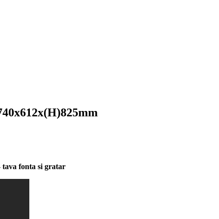
e 740x612x(H)825mm
 tava fonta si gratar