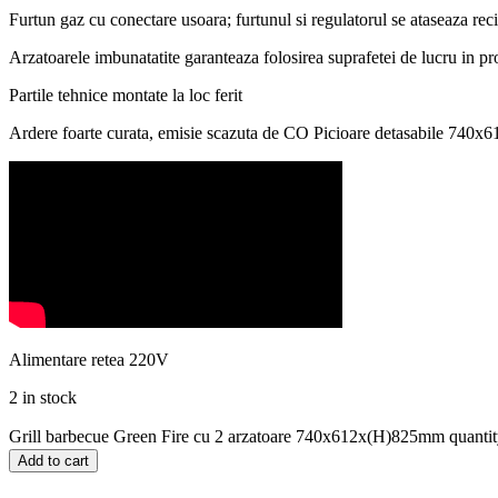
Furtun gaz cu conectare usoara; furtunul si regulatorul se ataseaza reci
Arzatoarele imbunatatite garanteaza folosirea suprafetei de lucru in p
Partile tehnice montate la loc ferit
Ardere foarte curata, emisie scazuta de CO Picioare detasabile 74
Alimentare retea 220V
2 in stock
Grill barbecue Green Fire cu 2 arzatoare 740x612x(H)825mm quanti
Add to cart