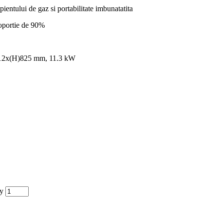
pientului de gaz si portabilitate imbunatatita
roportie de 90%
0x612x(H)825 mm, 11.3 kW
ty