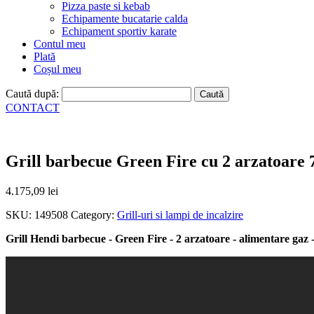
Pizza paste si kebab
Echipamente bucatarie calda
Echipament sportiv karate
Contul meu
Plată
Coșul meu
Caută după:
CONTACT
Grill barbecue Green Fire cu 2 arzatoar
4.175,09
lei
SKU:
149508
Category:
Grill-uri si lampi de incalzire
Grill Hendi barbecue - Green Fire - 2 arzatoare - alimentare gaz -