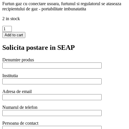
Furtun gaz cu conectare usoara, furtunul si regulatorul se ataseaza
recipientului de gaz - portabilitate imbunatatita
2 in stock
Grill
Green
Add to cart
Fire
din
Solicita postare in SEAP
inox,
2x
1/1
Denumire produs
quantity
Institutia
Adresa de email
Numarul de telefon
Persoana de contact