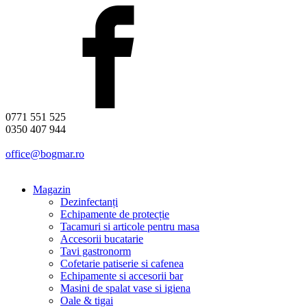
0771 551 525
0350 407 944
office@bogmar.ro
Magazin
Dezinfectanți
Echipamente de protecție
Tacamuri si articole pentru masa
Accesorii bucatarie
Tavi gastronorm
Cofetarie patiserie si cafenea
Echipamente si accesorii bar
Masini de spalat vase si igiena
Oale & tigai