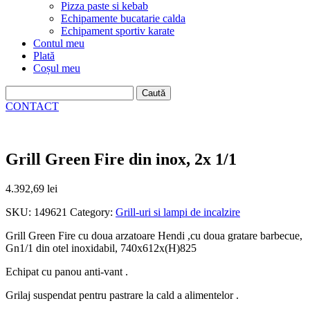
Pizza paste si kebab
Echipamente bucatarie calda
Echipament sportiv karate
Contul meu
Plată
Coșul meu
Caută
după:
CONTACT
Grill Green Fire din inox, 2x 1/1
4.392,69
lei
SKU:
149621
Category:
Grill-uri si lampi de incalzire
Grill Green Fire cu doua arzatoare Hendi ,cu doua gratare barbecue,
Gn1/1 din otel inoxidabil, 740x612x(H)825
Echipat cu panou anti-vant .
Grilaj suspendat pentru pastrare la cald a alimentelor .