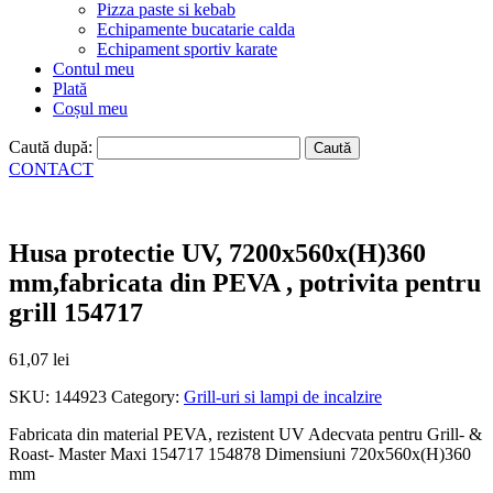
Pizza paste si kebab
Echipamente bucatarie calda
Echipament sportiv karate
Contul meu
Plată
Coșul meu
Caută după:
CONTACT
Husa protectie UV, 7200x560x(H)360
mm,fabricata din PEVA , potrivita pentru
grill 154717
61,07
lei
SKU:
144923
Category:
Grill-uri si lampi de incalzire
Fabricata din material PEVA, rezistent UV Adecvata pentru Grill- &
Roast- Master Maxi 154717 154878 Dimensiuni 720x560x(H)360
mm