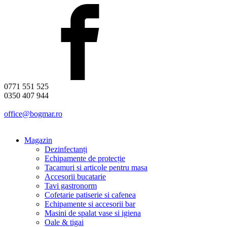
0771 551 525
0350 407 944
office@bogmar.ro
Magazin
Dezinfectanți
Echipamente de protecție
Tacamuri si articole pentru masa
Accesorii bucatarie
Tavi gastronorm
Cofetarie patiserie si cafenea
Echipamente si accesorii bar
Masini de spalat vase si igiena
Oale & tigai