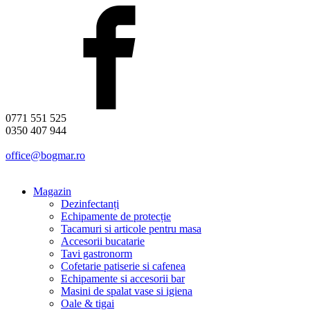
0771 551 525
0350 407 944
office@bogmar.ro
Magazin
Dezinfectanți
Echipamente de protecție
Tacamuri si articole pentru masa
Accesorii bucatarie
Tavi gastronorm
Cofetarie patiserie si cafenea
Echipamente si accesorii bar
Masini de spalat vase si igiena
Oale & tigai