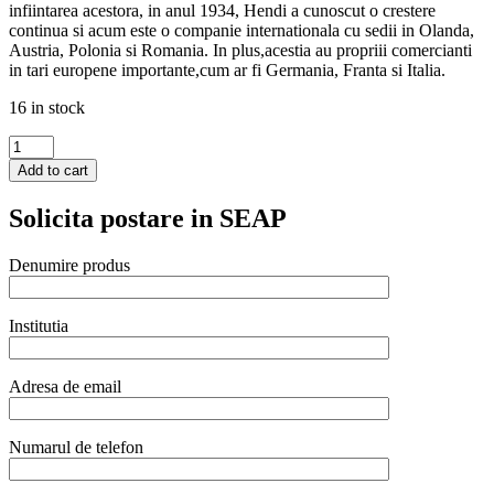
infiintarea acestora, in anul 1934, Hendi a cunoscut o crestere
continua si acum este o companie internationala cu sedii in Olanda,
Austria, Polonia si Romania. In plus,acestia au propriii comercianti
in tari europene importante,cum ar fi Germania, Franta si Italia.
16 in stock
Ibric
din
Add to cart
inox
pentru
Solicita postare in SEAP
servire,
Hendi,
cu
Denumire produs
capac
rabatabil,
capacitate
Institutia
0.6lt
quantity
Adresa de email
Numarul de telefon