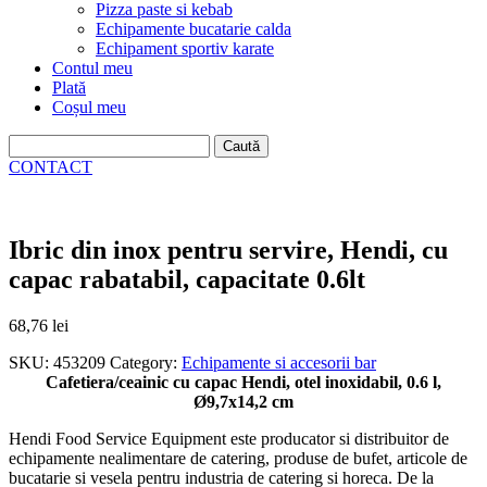
Pizza paste si kebab
Echipamente bucatarie calda
Echipament sportiv karate
Contul meu
Plată
Coșul meu
Caută
după:
CONTACT
Ibric din inox pentru servire, Hendi, cu
capac rabatabil, capacitate 0.6lt
68,76
lei
SKU:
453209
Category:
Echipamente si accesorii bar
Cafetiera/ceainic cu capac Hendi, otel inoxidabil, 0.6 l,
Ø9,7x14,2 cm
Hendi Food Service Equipment este producator si distribuitor de
echipamente nealimentare de catering, produse de bufet, articole de
bucatarie si vesela pentru industria de catering si horeca. De la