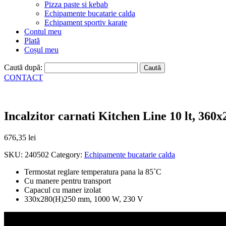
Pizza paste si kebab
Echipamente bucatarie calda
Echipament sportiv karate
Contul meu
Plată
Coșul meu
Caută după:
CONTACT
Incalzitor carnati Kitchen Line 10 lt, 3
676,35
lei
SKU:
240502
Category:
Echipamente bucatarie calda
Termostat reglare temperatura pana la 85˚C
Cu manere pentru transport
Capacul cu maner izolat
330x280(H)250 mm, 1000 W, 230 V