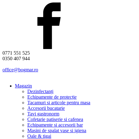
0771 551 525
0350 407 944
office@bogmar.ro
Magazin
Dezinfectanți
Echipamente de protecție
Tacamuri si articole pentru masa
Accesorii bucatarie
Tavi gastronorm
Cofetarie patiserie si cafenea
Echipamente si accesorii bar
Masini de spalat vase si igiena
Oale & tigai