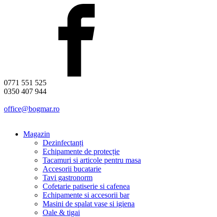
0771 551 525
0350 407 944
office@bogmar.ro
Magazin
Dezinfectanți
Echipamente de protecție
Tacamuri si articole pentru masa
Accesorii bucatarie
Tavi gastronorm
Cofetarie patiserie si cafenea
Echipamente si accesorii bar
Masini de spalat vase si igiena
Oale & tigai