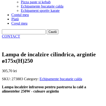
Pizza paste si kebab
Echipamente bucatarie calda
Echipament sportiv karate
Contul meu
Plată
Coșul meu
Caută
după:
CONTACT
Lampa de incalzire cilindrica, argintie
ø175x(H)250
305,70
lei
SKU:
273883
Category:
Echipamente bucatarie calda
Lampa incalzire infrarosu pentru pastrarea la cald a
alimentelor 250W - culoare argintiu