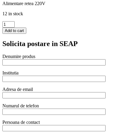
Alimentare retea 220V
12 in stock
Lampa
de
Add to cart
incalzire
cilindrica,
Solicita postare in SEAP
argintie
ø175x(H)250
quantity
Denumire produs
Institutia
Adresa de email
Numarul de telefon
Persoana de contact