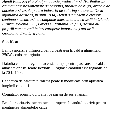
Hendi Food Service Equipment este producator si distribuitor de
echipamente nealimentare de catering, produse de bufet, articole de
bucatarie si vesela pentru industria de catering si horeca. De la
infiintarea acestora, in anul 1934, Hendi a cunoscut o crestere
continua si acum este o companie internationala cu sedii in Olanda,
Austria, Polonia, UK, Grecia si Romania. In plus, acestia au
propriii comercianti in tari europene importante,cum ar fi
Germania, Franta si Italia.
Specificatii:
Lampa incalzire infrarosu pentru pastrarea la cald a alimentelor
250W - culoare argintiu
Datorita cablului reglabil, aceasta lampa pentru pastrarea la cald a
alimentelor este foarte flexibila, lungimea cablului este reglabila de
la 70 la 150 cm.
Cantitatea de caldura furnizata poate fi modificata prin ajustarea
lungimii cablului.
Comutator pornit / oprit aflat pe partea de sus a lampii.
Becul propriu-zis este rezistent la rupere, facandu-l potrivit pentru
mentinerea alimentelor calde