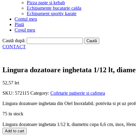
Pizza paste si kebab
Echipamente bucatarie calda
Echipament sportiv karate
Contul meu
Plată
Coșul meu
Caută după:
CONTACT
Lingura dozatoare inghetata 1/12 lt, diamet
52,57
lei
SKU:
572115
Category:
Cofetarie patiserie si cafenea
Lingura dozatoare inghetata din Otel Inoxidabil. potrivita si pt uz pro
75 in stock
Lingura dozatoare inghetata 1/12 lt, diametru cupa 6,6 cm, inox, Hendi
Add to cart