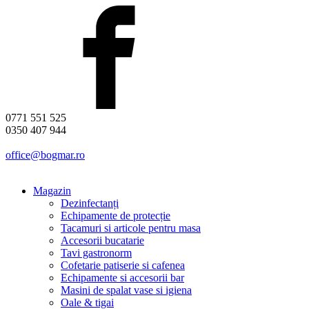
0771 551 525
0350 407 944
office@bogmar.ro
Magazin
Dezinfectanți
Echipamente de protecție
Tacamuri si articole pentru masa
Accesorii bucatarie
Tavi gastronorm
Cofetarie patiserie si cafenea
Echipamente si accesorii bar
Masini de spalat vase si igiena
Oale & tigai