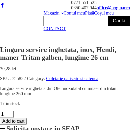
0771 551 525
0350 407 944
office@bogmar.ro
Magazin
Contul meu
Plată
Coșul meu
CONTACT
Lingura servire inghetata, inox, Hendi,
maner Tritan galben, lungime 26 cm
30,28
lei
SKU:
755822
Category:
Cofetarie patiserie si cafenea
Lingura servire inghetata din Otel inoxidabil cu mnaer din tritan-
lungime 260 mm
17 in stock
Lingura
servire
Add to cart
inghetata,
Solicita postare in SEAP
inox,