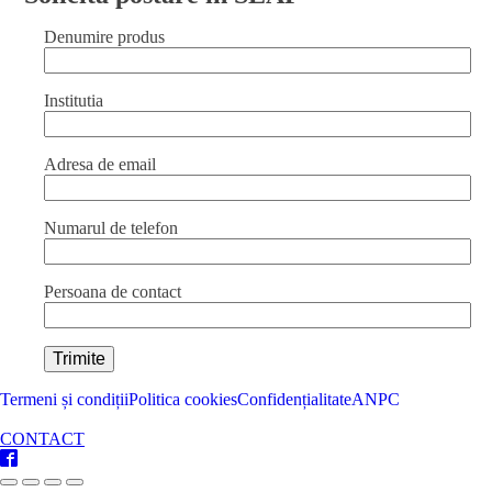
Hendi,
maner
Denumire produs
Tritan
galben,
lungime
Institutia
26
cm
quantity
Adresa de email
Numarul de telefon
Persoana de contact
Termeni și condiții
Politica cookies
Confidențialitate
ANPC
CONTACT