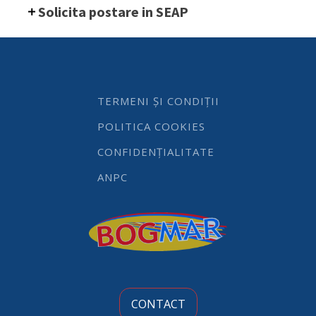
patrata
Solicita postare in SEAP
perforata
cu
maner
scurt,
305x660
mm
quantity
TERMENI ȘI CONDIȚII
POLITICA COOKIES
CONFIDENȚIALITATE
ANPC
CONTACT