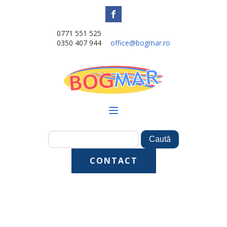
0771 551 525
0350 407 944
office@bogmar.ro
CONTACT