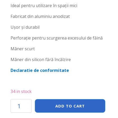
Ideal pentru utilizare în spații mici
Fabricat din aluminiu anodizat
Ușor și durabil
Perforație pentru scurgerea excesului de făină
Mâner scurt
Mâner din silicon fără încălzire
Declaratie de conformitate
34 in stock
Lopata
ADD TO CART
de
pizza