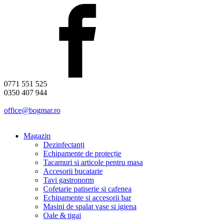
0771 551 525
0350 407 944
office@bogmar.ro
Magazin
Dezinfectanți
Echipamente de protecție
Tacamuri si articole pentru masa
Accesorii bucatarie
Tavi gastronorm
Cofetarie patiserie si cafenea
Echipamente si accesorii bar
Masini de spalat vase si igiena
Oale & tigai