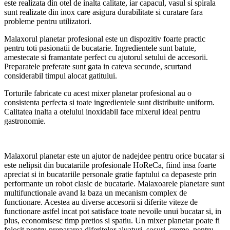
este realizata din otel de inalta calitate, iar capacul, vasul si spirala
sunt realizate din inox care asigura durabilitate si curatare fara
probleme pentru utilizatori.
Malaxorul planetar profesional este un dispozitiv foarte practic
pentru toti pasionatii de bucatarie. Ingredientele sunt batute,
amestecate si framantate perfect cu ajutorul setului de accesorii.
Preparatele preferate sunt gata in cateva secunde, scurtand
considerabil timpul alocat gatitului.
Torturile fabricate cu acest mixer planetar profesional au o
consistenta perfecta si toate ingredientele sunt distribuite uniform.
Calitatea inalta a otelului inoxidabil face mixerul ideal pentru
gastronomie.
Malaxorul planetar este un ajutor de nadejdee pentru orice bucatar si
este nelipsit din bucatariile profesionale HoReCa, fiind insa foarte
apreciat si in bucatariile personale gratie faptului ca depaseste prin
performante un robot clasic de bucatarie. Malaxoarele planetare sunt
multifunctionale avand la baza un mecanism complex de
functionare. Acestea au diverse accesorii si diferite viteze de
functionare astfel incat pot satisface toate nevoile unui bucatar si, in
plus, economisesc timp pretios si spatiu. Un mixer planetar poate fi
folosit pentru prepararea diferitelor aluaturi, sosuri, creme, pentru