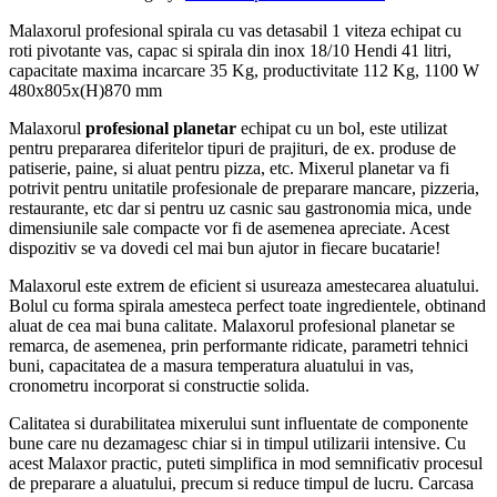
Malaxorul profesional spirala cu vas detasabil 1 viteza echipat cu
roti pivotante vas, capac si spirala din inox 18/10 Hendi 41 litri,
capacitate maxima incarcare 35 Kg, productivitate 112 Kg, 1100 W
480x805x(H)870 mm
Malaxorul
profesional planetar
echipat cu un bol, este utilizat
pentru prepararea diferitelor tipuri de prajituri, de ex. produse de
patiserie, paine, si aluat pentru pizza, etc. Mixerul planetar va fi
potrivit pentru unitatile profesionale de preparare mancare, pizzeria,
restaurante, etc dar si pentru uz casnic sau gastronomia mica, unde
dimensiunile sale compacte vor fi de asemenea apreciate. Acest
dispozitiv se va dovedi cel mai bun ajutor in fiecare bucatarie!
Malaxorul este extrem de eficient si usureaza amestecarea aluatului.
Bolul cu forma spirala amesteca perfect toate ingredientele, obtinand
aluat de cea mai buna calitate. Malaxorul profesional planetar se
remarca, de asemenea, prin performante ridicate, parametri tehnici
buni, capacitatea de a masura temperatura aluatului in vas,
cronometru incorporat si constructie solida.
Calitatea si durabilitatea mixerului sunt influentate de componente
bune care nu dezamagesc chiar si in timpul utilizarii intensive. Cu
acest Malaxor practic, puteti simplifica in mod semnificativ procesul
de preparare a aluatului, precum si reduce timpul de lucru. Carcasa