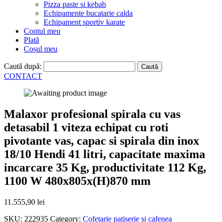
Pizza paste si kebab
Echipamente bucatarie calda
Echipament sportiv karate
Contul meu
Plată
Coșul meu
Caută după:
CONTACT
Malaxor profesional spirala cu vas
detasabil 1 viteza echipat cu roti
pivotante vas, capac si spirala din inox
18/10 Hendi 41 litri, capacitate maxima
incarcare 35 Kg, productivitate 112 Kg,
1100 W 480x805x(H)870 mm
11.555,90
lei
SKU:
222935
Category:
Cofetarie patiserie si cafenea