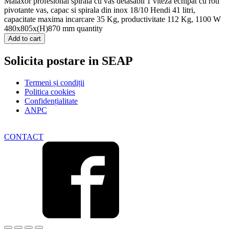
Malaxor profesional spirala cu vas detasabil 1 viteza echipat cu roti
pivotante vas, capac si spirala din inox 18/10 Hendi 41 litri,
capacitate maxima incarcare 35 Kg, productivitate 112 Kg, 1100 W
480x805x(H)870 mm quantity
Add to cart
Solicita postare in SEAP
Termeni și condiții
Politica cookies
Confidențialitate
ANPC
CONTACT