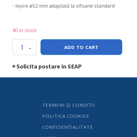
- Ieșire ø52 mm adaptată la sifoane standard
40 in stock
Masa
ADD TO CART
cu
chiuveta
si
Solicita postare in SEAP
polita,
din
inox
AISI
304,
600x600x
(H)
TERMENI ȘI CONDIȚII
850
mm
POLITICA COOKIES
Hendi
quantity
CONFIDENȚIALITATE