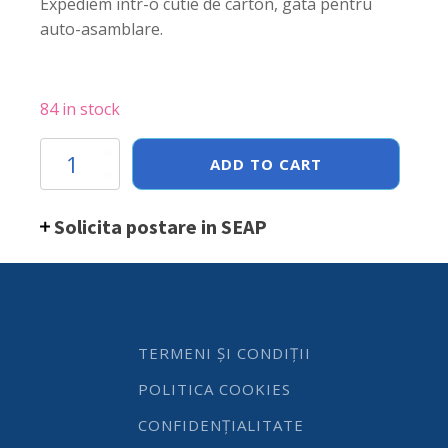
Expediem într-o cutie de carton, gata pentru
auto-asamblare.
84 in stock
Masa
ADD TO CART
de
lucru
centrala,
Solicita postare in SEAP
cu
raft,
dimensiune
1200x600x850(h)mm
quantity
TERMENI ȘI CONDIȚII
POLITICA COOKIES
CONFIDENȚIALITATE