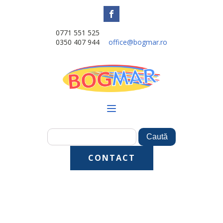
0771 551 525
0350 407 944
office@bogmar.ro
CONTACT