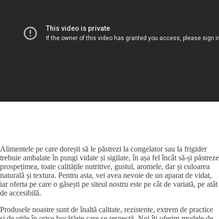
Alimentele pe care dorești să le păstrezi la congelator sau la frigider
trebuie ambalate în pungi vidate și sigilate, în așa fel încât să-și păstreze
prospețimea, toate calitățile nutritive, gustul, aromele, dar și culoarea
naturală și textura. Pentru asta, vei avea nevoie de un aparat de vidat,
iar oferta pe care o găsești pe siteul nostru este pe cât de variată, pe atât
de accesibilă.
Produsele noastre sunt de înaltă calitate, rezistente, extrem de practice
și de utile în orice bucătărie care se respectă. Noi îți oferim modele de