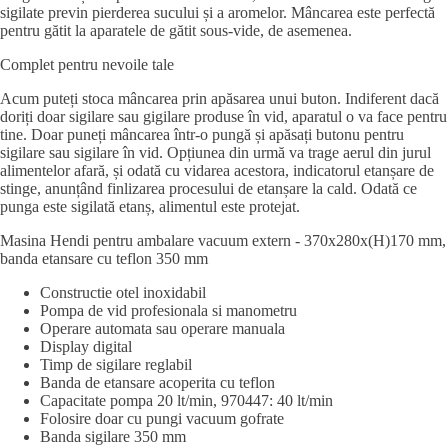
sigilate previn pierderea sucului și a aromelor. Mâncarea este perfectă
pentru gătit la aparatele de gătit sous-vide, de asemenea.
Complet pentru nevoile tale
Acum puteți stoca mâncarea prin apăsarea unui buton. Indiferent dacă
doriți doar sigilare sau gigilare produse în vid, aparatul o va face pentru
tine. Doar puneți mâncarea într-o pungă și apăsați butonu pentru
sigilare sau sigilare în vid. Opțiunea din urmă va trage aerul din jurul
alimentelor afară, și odată cu vidarea acestora, indicatorul etanșare de
stinge, anunțând finlizarea procesului de etanșare la cald. Odată ce
punga este sigilată etanș, alimentul este protejat.
Masina Hendi pentru ambalare vacuum extern - 370x280x(H)170 mm,
banda etansare cu teflon 350 mm
Constructie otel inoxidabil
Pompa de vid profesionala si manometru
Operare automata sau operare manuala
Display digital
Timp de sigilare reglabil
Banda de etansare acoperita cu teflon
Capacitate pompa 20 lt/min, 970447: 40 lt/min
Folosire doar cu pungi vacuum gofrate
Banda sigilare 350 mm