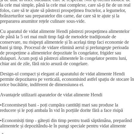
la cele mai simple, până la cele mai complexe, care să-ți fie de un real
folos, care să te ajute să păstrezi prospețimea fructelor, a legumelor,
brânzeturilor sau preparatelor din carne, dar care să te ajute și la
prepararea anumitor rețele culinare sous-vide.
Cu aparatul de vidat alimente Hendi păstrezi prospeţimea alimentelor
de până la 5 ori mai mult timp faţă de metodele tradiţionale de
conservare, nu risipeşti alimentele și în acelaşi timp faci economie de
bani şi timp. Procesul de vidare elimină aerul și prelungeşte perioada
de prospețime a alimentelor depozitate în congelator, frigider sau
dulapuri. Acum poţi să păstrezi alimentele în congelator pentru luni,
chiar ani de zile, fără nicio arsură de congelare.
Design-ul compact și elegant al aparatului de vidat alimente Hendi
permite depozitarea pe verticală, economisind astfel spațiu de stocare în
orice bucătărie, indiferent de dimensiunea ei.
Avantajele utilizarii aparatelor de vidat alimente Hendi
•Economisești bani - poți cumpăra cantități mari sau produse la
reducere și le poți ambala în vid în porțiile dorite fără a face risipă
•Economisiți timp - gătești din timp pentru toată săptămâna, preparând
alimentele și depozitându-le în pungi speciale pentru vidat alimente