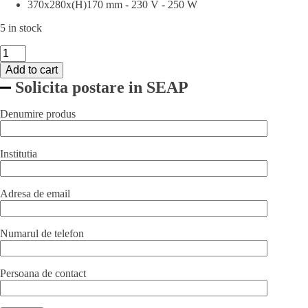
370x280x(H)170 mm - 230 V - 250 W
5 in stock
Masina
profesionala
Add to cart
ambalare
Solicita postare in SEAP
vacuum,
Hendi,
capacitate
Denumire produs
pompa
20lt/min,
(H)170
Institutia
mm,
banda
etansare
Adresa de email
cu
teflon
350
Numarul de telefon
mm
quantity
Persoana de contact