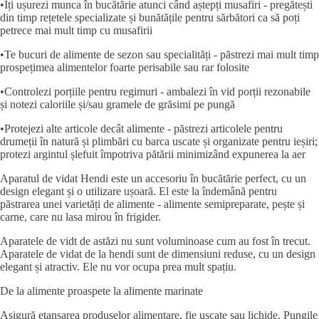
•Îți ușurezi munca în bucătărie atunci când aștepți musafiri - pregătești
din timp rețetele specializate și bunătățile pentru sărbători ca să poți
petrece mai mult timp cu musafirii
•Te bucuri de alimente de sezon sau specialități - păstrezi mai mult timp
prospețimea alimentelor foarte perisabile sau rar folosite
•Controlezi porțiile pentru regimuri - ambalezi în vid porții rezonabile
și notezi caloriile și/sau gramele de grăsimi pe pungă
•Protejezi alte articole decât alimente - păstrezi articolele pentru
drumeții în natură și plimbări cu barca uscate și organizate pentru ieșiri;
protezi argintul șlefuit împotriva pătării minimizând expunerea la aer
Aparatul de vidat Hendi este un accesoriu în bucătărie perfect, cu un
design elegant și o utilizare ușoară. El este la îndemână pentru
păstrarea unei varietăți de alimente - alimente semipreparate, pește și
carne, care nu lasa mirou în frigider.
Aparatele de vidt de astăzi nu sunt voluminoase cum au fost în trecut.
Aparatele de vidat de la hendi sunt de dimensiuni reduse, cu un design
elegant și atractiv. Ele nu vor ocupa prea mult spațiu.
De la alimente proaspete la alimente marinate
Asigură etanșarea produselor alimentare, fie uscate sau lichide. Pungile