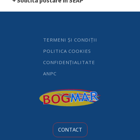
Solicita postare in SEAP
l
-
Design
by
Bronwasser,
170x196x(H)490mm,
400
TERMENI ȘI CONDIȚII
W,
Hendi
POLITICA COOKIES
quantity
CONFIDENȚIALITATE
ANPC
CONTACT