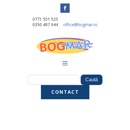
0771 551 525
0350 407 944
office@bogmar.ro
CONTACT