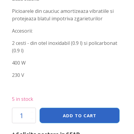
Picioarele din cauciuc amortizeaza vibratiile si
protejeaza blatul impotriva zgarieturilor
Accesorii:
2 cesti - din otel inoxidabil (0.9 l) si policarbonat
(0.9 l)
400 W
230 V
5 in stock
Milkshaker
ADD TO CART
Rosu
de
0.9