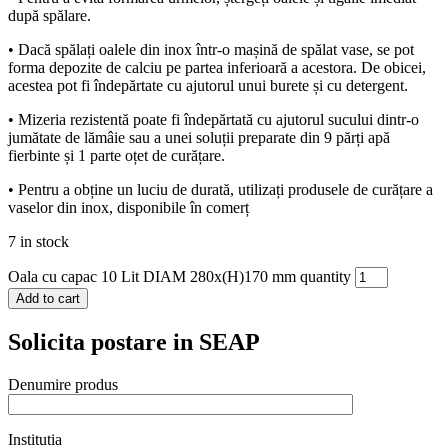
după spălare.
• Dacă spălați oalele din inox într-o mașină de spălat vase, se pot
forma depozite de calciu pe partea inferioară a acestora. De obicei,
acestea pot fi îndepărtate cu ajutorul unui burete și cu detergent.
• Mizeria rezistentă poate fi îndepărtată cu ajutorul sucului dintr-o
jumătate de lămâie sau a unei soluții preparate din 9 părți apă
fierbinte și 1 parte oțet de curățare.
• Pentru a obține un luciu de durată, utilizați produsele de curățare a
vaselor din inox, disponibile în comerț
7 in stock
Oala cu capac 10 Lit DIAM 280x(H)170 mm quantity
Add to cart
Solicita postare in SEAP
Denumire produs
Institutia