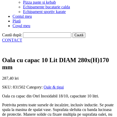
Pizza paste si kebab
Echipamente bucatarie calda
Echipament sportiv karate
Contul meu
Plată
Coșul meu
Caută după:
CONTACT
Oala cu capac 10 Lit DIAM 280x(H)170
mm
287,40
lei
SKU:
831502
Category:
Oale & tigai
Oala cu capac din Otel Inoxidabil 18/10, capacitate 10 litri.
Potrivita pentru toate sursele de incalzire, inclusiv inductie. Se poate
spala la masina de spalat vase. Suprafata slefuita cu banda lucioasa
de protectie. Manere solide cu fixare multipla pe suprafata oalei, nu