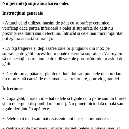
Nu permiteți supraîncălzirea oalei.
Instrucțiuni generale
• Atunci când utilizați mașini de gătit cu suprafețe ceramice,
verificați dacă partea inferioară a oalei și suprafața de gătit nu
prezintă reziduuri sau defecțiuni, întrucât și cele mai mici impurități
pot zgâria această suprafață.
• Evitați tragerea și deplasarea oalelor și tigăilor din inox pe
suprafața de gătit - acest lucru poate deteriora suprafața. Vă rugăm
să respectați instrucțiunile de utilizare ale producătorului mașinii de
gătit.
• Decolorarea, pătarea, pierderea luciului sau punctele de corodare
nu reprezintă cauză de reclamație sau returnare, potrivit garanției.
Întreținere
• După gătit, curățați imediat oalele și tigăile cu o perie sau un burete
și un detergent disponibil în comerț. Nu puneți niciodată o oală sau
tigaie fierbinte în apă rece.
• Petele mai mari sau mai rezistente pot necesita înmuierea.
• Pentru a evita formarea urmelor, ștergeți oalele și tigăile imediat