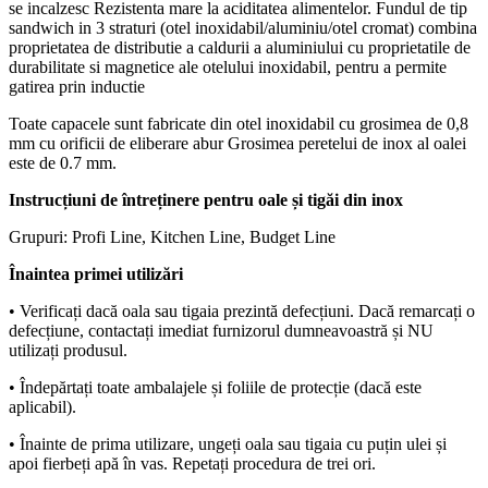
se incalzesc Rezistenta mare la aciditatea alimentelor. Fundul de tip
sandwich in 3 straturi (otel inoxidabil/aluminiu/otel cromat) combina
proprietatea de distributie a caldurii a aluminiului cu proprietatile de
durabilitate si magnetice ale otelului inoxidabil, pentru a permite
gatirea prin inductie
Toate capacele sunt fabricate din otel inoxidabil cu grosimea de 0,8
mm cu orificii de eliberare abur Grosimea peretelui de inox al oalei
este de 0.7 mm.
Instrucțiuni de întreținere pentru oale și tigăi din inox
Grupuri: Profi Line, Kitchen Line, Budget Line
Înaintea primei utilizări
• Verificați dacă oala sau tigaia prezintă defecțiuni. Dacă remarcați o
defecțiune, contactați imediat furnizorul dumneavoastră și NU
utilizați produsul.
• Îndepărtați toate ambalajele și foliile de protecție (dacă este
aplicabil).
• Înainte de prima utilizare, ungeți oala sau tigaia cu puțin ulei și
apoi fierbeți apă în vas. Repetați procedura de trei ori.