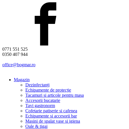
0771 551 525
0350 407 944
office@bogmar.ro
Magazin
Dezinfectanți
Echipamente de protecție
Tacamuri si articole pentru masa
Accesorii bucatarie
Tavi gastronorm
Cofetarie patiserie si cafenea
Echipamente si accesorii bar
Masini de spalat vase si igiena
Oale & tigai