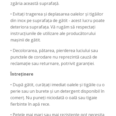
zgâria această suprafață.
• Evitați tragerea și deplasarea oalelor și tigăilor
din inox pe suprafața de gătit - acest lucru poate
deteriora suprafața. Vă rugăm să respectați
instrucțiunile de utilizare ale producătorului
mașinii de gătit.
• Decolorarea, pătarea, pierderea luciului sau
punctele de corodare nu reprezintă cauză de
reclamație sau returnare, potrivit garanției.
Întreținere
• După gătit, curățați imediat oalele și tigăile cu o
perie sau un burete și un detergent disponibil în
comerț. Nu puneți niciodată o oală sau tigaie
fierbinte în apă rece.
• Petele mai mari sau mai rezistente pot necesita