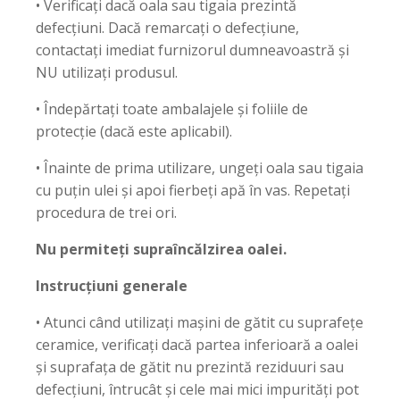
• Verificați dacă oala sau tigaia prezintă
defecțiuni. Dacă remarcați o defecțiune,
contactați imediat furnizorul dumneavoastră și
NU utilizați produsul.
• Îndepărtați toate ambalajele și foliile de
protecție (dacă este aplicabil).
• Înainte de prima utilizare, ungeți oala sau tigaia
cu puțin ulei și apoi fierbeți apă în vas. Repetați
procedura de trei ori.
Nu permiteți supraîncălzirea oalei.
Instrucțiuni generale
• Atunci când utilizați mașini de gătit cu suprafețe
ceramice, verificați dacă partea inferioară a oalei
și suprafața de gătit nu prezintă reziduuri sau
defecțiuni, întrucât și cele mai mici impurități pot