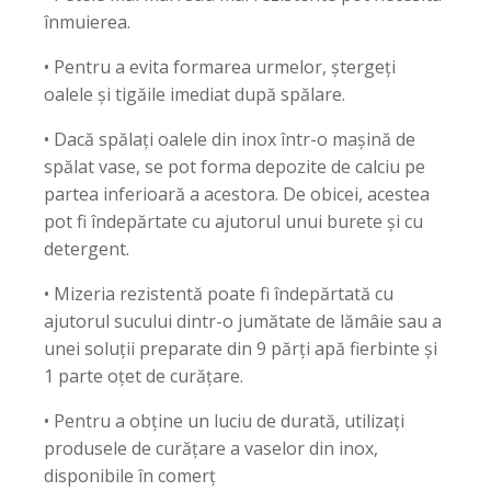
înmuierea.
• Pentru a evita formarea urmelor, ștergeți
oalele și tigăile imediat după spălare.
• Dacă spălați oalele din inox într-o mașină de
spălat vase, se pot forma depozite de calciu pe
partea inferioară a acestora. De obicei, acestea
pot fi îndepărtate cu ajutorul unui burete și cu
detergent.
• Mizeria rezistentă poate fi îndepărtată cu
ajutorul sucului dintr-o jumătate de lămâie sau a
unei soluții preparate din 9 părți apă fierbinte și
1 parte oțet de curățare.
• Pentru a obține un luciu de durată, utilizați
produsele de curățare a vaselor din inox,
disponibile în comerț