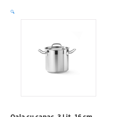
🔍
Oala cu capac, 3 Lit, 16 cm