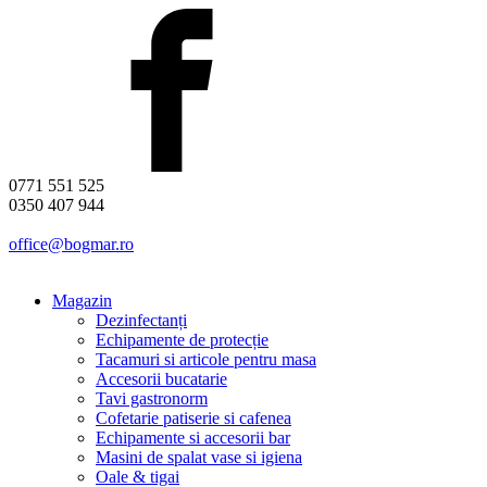
0771 551 525
0350 407 944
office@bogmar.ro
Magazin
Dezinfectanți
Echipamente de protecție
Tacamuri si articole pentru masa
Accesorii bucatarie
Tavi gastronorm
Cofetarie patiserie si cafenea
Echipamente si accesorii bar
Masini de spalat vase si igiena
Oale & tigai