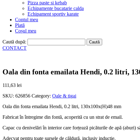
Pizza paste si kebab
Echipamente bucatarie calda
Echipament sportiv karate
Contul meu
Plată
Coșul meu
Caută după:
CONTACT
Oala din fonta emailata Hendi, 0.2 litri,
111,63
lei
SKU:
626856
Category:
Oale & tigai
Oala din fonta emailata Hendi, 0.2 litri, 130x100x(H)48 mm
Fabricat în întregime din fontă, acoperită cu un strat de email.
Capac cu denivelări în interior care forțează picăturile de apă (aburi)
Adecvat pentru toate sursele de căldură, inclusiv inducție.