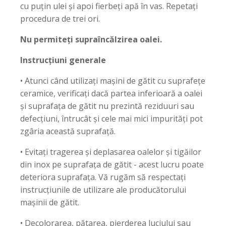
cu puțin ulei și apoi fierbeți apă în vas. Repetați
procedura de trei ori.
Nu permiteți supraîncălzirea oalei.
Instrucțiuni generale
• Atunci când utilizați mașini de gătit cu suprafețe
ceramice, verificați dacă partea inferioară a oalei
și suprafața de gătit nu prezintă reziduuri sau
defecțiuni, întrucât și cele mai mici impurități pot
zgâria această suprafață.
• Evitați tragerea și deplasarea oalelor și tigăilor
din inox pe suprafața de gătit - acest lucru poate
deteriora suprafața. Vă rugăm să respectați
instrucțiunile de utilizare ale producătorului
mașinii de gătit.
• Decolorarea, pătarea, pierderea luciului sau