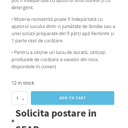
pot fi îndepărtate cu ajutorul unui burete și cu
detergent.
• Mizeria rezistentă poate fi îndepărtată cu
ajutorul sucului dintr-o jumătate de lămâie sau a
unei soluții preparate din 9 părți apă fierbinte și
1 parte oțet de curățare.
• Pentru a obține un luciu de durată, utilizați
produsele de curățare a vaselor din inox,
disponibile în comerț
12 in stock
Oala
ADD TO CART
inalta
cu
Solicita postare in
capac
50
Lit,