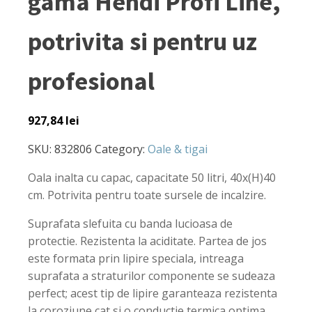
gama Hendi Profi Line,
potrivita si pentru uz
profesional
927,84
lei
SKU:
832806
Category:
Oale & tigai
Oala inalta cu capac, capacitate 50 litri, 40x(H)40
cm. Potrivita pentru toate sursele de incalzire.
Suprafata slefuita cu banda lucioasa de
protectie. Rezistenta la aciditate. Partea de jos
este formata prin lipire speciala, intreaga
suprafata a straturilor componente se sudeaza
perfect; acest tip de lipire garanteaza rezistenta
la coroziune cat si o conductie termica optima.