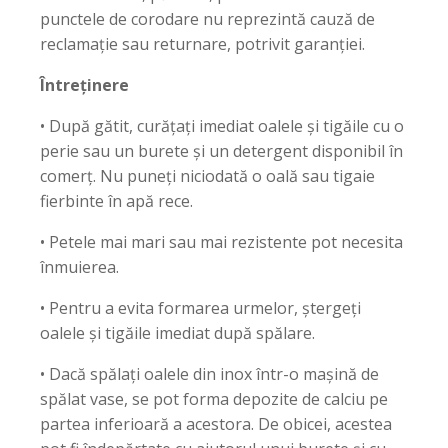
punctele de corodare nu reprezintă cauză de
reclamație sau returnare, potrivit garanției.
Întreținere
• După gătit, curățați imediat oalele și tigăile cu o
perie sau un burete și un detergent disponibil în
comerț. Nu puneți niciodată o oală sau tigaie
fierbinte în apă rece.
• Petele mai mari sau mai rezistente pot necesita
înmuierea.
• Pentru a evita formarea urmelor, ștergeți
oalele și tigăile imediat după spălare.
• Dacă spălați oalele din inox într-o mașină de
spălat vase, se pot forma depozite de calciu pe
partea inferioară a acestora. De obicei, acestea