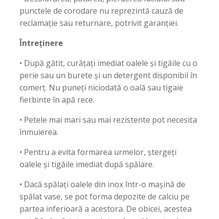
punctele de corodare nu reprezintă cauză de
reclamație sau returnare, potrivit garanției.
Întreținere
• După gătit, curățați imediat oalele și tigăile cu o
perie sau un burete și un detergent disponibil în
comerț. Nu puneți niciodată o oală sau tigaie
fierbinte în apă rece.
• Petele mai mari sau mai rezistente pot necesita
înmuierea.
• Pentru a evita formarea urmelor, ștergeți
oalele și tigăile imediat după spălare.
• Dacă spălați oalele din inox într-o mașină de
spălat vase, se pot forma depozite de calciu pe
partea inferioară a acestora. De obicei, acestea