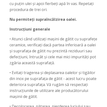
cu puțin ulei și apoi fierbeți apă în vas. Repetați
procedura de trei ori.
Nu permiteți supraîncălzirea oalei.
Instrucțiuni generale
• Atunci când utilizați mașini de gătit cu suprafețe
ceramice, verificați dacă partea inferioară a oalei
și suprafața de gătit nu prezintă reziduuri sau
defecțiuni, întrucât și cele mai mici impurități pot
zgâria această suprafață.
• Evitați tragerea și deplasarea oalelor și tigăilor
din inox pe suprafața de gătit - acest lucru poate
deteriora suprafața. Vă rugăm să respectați
instrucțiunile de utilizare ale producătorului
mașinii de gătit.
• Decolorarea, pătarea, pierderea luciului sau