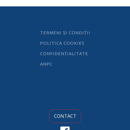
Lt
Ø280x(H)120
mm
quantity
TERMENI ȘI CONDIȚII
POLITICA COOKIES
CONFIDENȚIALITATE
ANPC
CONTACT