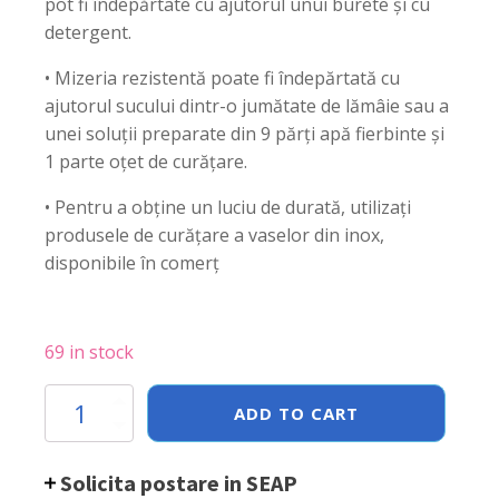
pot fi îndepărtate cu ajutorul unui burete și cu
detergent.
• Mizeria rezistentă poate fi îndepărtată cu
ajutorul sucului dintr-o jumătate de lămâie sau a
unei soluții preparate din 9 părți apă fierbinte și
1 parte oțet de curățare.
• Pentru a obține un luciu de durată, utilizați
produsele de curățare a vaselor din inox,
disponibile în comerț
69 in stock
Oala
ADD TO CART
joasa
cu
capac,
Solicita postare in SEAP
7.4