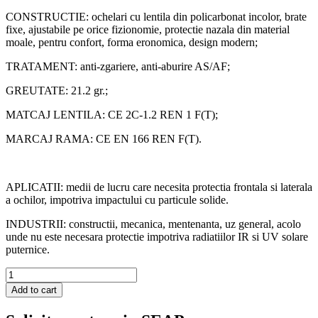
CONSTRUCTIE: ochelari cu lentila din policarbonat incolor, brate
fixe, ajustabile pe orice fizionomie, protectie nazala din material
moale, pentru confort, forma eronomica, design modern;
TRATAMENT: anti-zgariere, anti-aburire AS/AF;
GREUTATE: 21.2 gr.;
MATCAJ LENTILA: CE 2C-1.2 REN 1 F(T);
MARCAJ RAMA: CE EN 166 REN F(T).
APLICATII: medii de lucru care necesita protectia frontala si laterala
a ochilor, impotriva impactului cu particule solide.
INDUSTRII: constructii, mecanica, mentenanta, uz general, acolo
unde nu este necesara protectie impotriva radiatiilor IR si UV solare
puternice.
Ochelari
de
Add to cart
protectie
cu