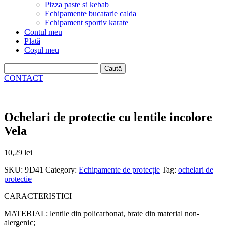
Pizza paste si kebab
Echipamente bucatarie calda
Echipament sportiv karate
Contul meu
Plată
Coșul meu
Caută
după:
CONTACT
Ochelari de protectie cu lentile incolore
Vela
10,29
lei
SKU:
9D41
Category:
Echipamente de protecție
Tag:
ochelari de
protectie
CARACTERISTICI
MATERIAL: lentile din policarbonat, brate din material non-
alergenic;