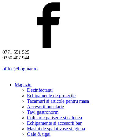
0771 551 525
0350 407 944
office@bogmar.ro
Magazin
Dezinfectanți
Echipamente de protecție
Tacamuri si articole pentru masa
Accesorii bucatarie
Tavi gastronorm
Cofetarie patiserie si cafenea
Echipamente si accesorii bar
Masini de spalat vase si igiena
Oale & tigai