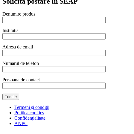
Solicita postare in SEAP
lentile
incolore
Vela
Denumire produs
quantity
Institutia
Adresa de email
Numarul de telefon
Persoana de contact
Termeni și condiții
Politica cookies
Confidențialitate
ANPC