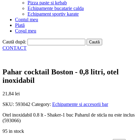
Pizza paste si kebab
Echipamente bucatarie calda
Echipament sportiv karate
Contul meu
Plată
Coșul meu
Caută după:
CONTACT
Pahar cocktail Boston - 0,8 litri, otel
inoxidabil
21,84
lei
SKU:
593042
Category:
Echipamente si accesorii bar
Otel inoxidabil 0.8 lt - Shaker-1 buc Paharul de sticla nu este inclus
(593066)
95 in stock