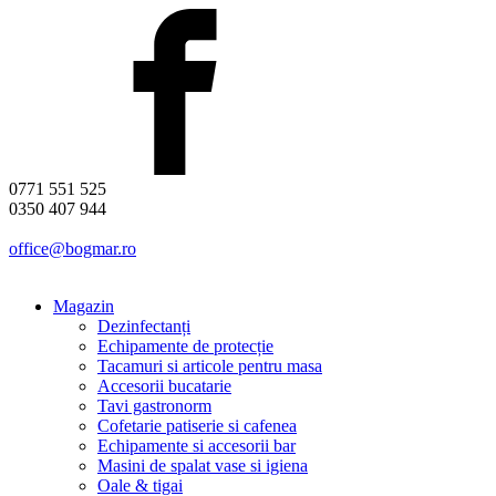
0771 551 525
0350 407 944
office@bogmar.ro
Magazin
Dezinfectanți
Echipamente de protecție
Tacamuri si articole pentru masa
Accesorii bucatarie
Tavi gastronorm
Cofetarie patiserie si cafenea
Echipamente si accesorii bar
Masini de spalat vase si igiena
Oale & tigai