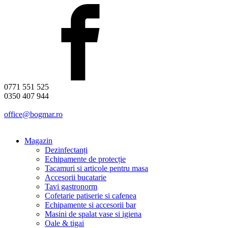
0771 551 525
0350 407 944
office@bogmar.ro
Magazin
Dezinfectanți
Echipamente de protecție
Tacamuri si articole pentru masa
Accesorii bucatarie
Tavi gastronorm
Cofetarie patiserie si cafenea
Echipamente si accesorii bar
Masini de spalat vase si igiena
Oale & tigai