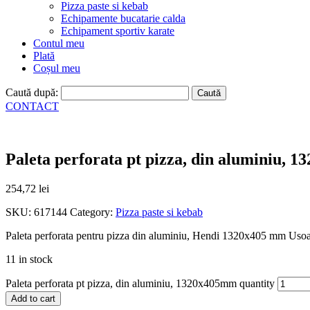
Pizza paste si kebab
Echipamente bucatarie calda
Echipament sportiv karate
Contul meu
Plată
Coșul meu
Caută după:
CONTACT
Paleta perforata pt pizza, din aluminiu, 
254,72
lei
SKU:
617144
Category:
Pizza paste si kebab
Paleta perforata pentru pizza din aluminiu, Hendi 1320x405 mm Usoara
11 in stock
Paleta perforata pt pizza, din aluminiu, 1320x405mm quantity
Add to cart