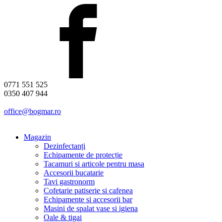
0771 551 525
0350 407 944
office@bogmar.ro
Magazin
Dezinfectanți
Echipamente de protecție
Tacamuri si articole pentru masa
Accesorii bucatarie
Tavi gastronorm
Cofetarie patiserie si cafenea
Echipamente si accesorii bar
Masini de spalat vase si igiena
Oale & tigai