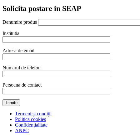
din
Solicita postare in SEAP
aluminiu,
1200x230mm
quantity
Denumire produs
Institutia
Adresa de email
Numarul de telefon
Persoana de contact
Termeni și condiții
Politica cookies
Confidențialitate
ANPC