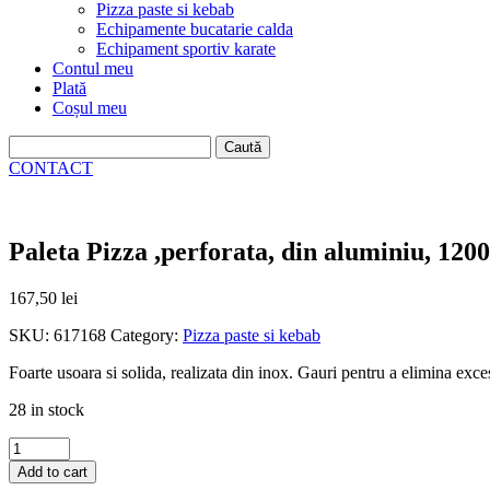
Pizza paste si kebab
Echipamente bucatarie calda
Echipament sportiv karate
Contul meu
Plată
Coșul meu
Caută
după:
CONTACT
Paleta Pizza ,perforata, din aluminiu, 1
167,50
lei
SKU:
617168
Category:
Pizza paste si kebab
Foarte usoara si solida, realizata din inox. Gauri pentru a elimina exce
28 in stock
Paleta
Pizza
Add to cart
,perforata,