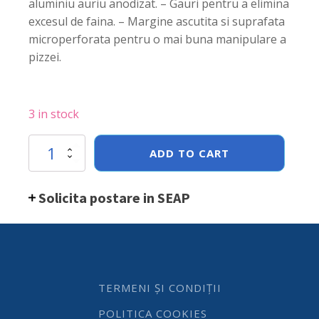
aluminiu auriu anodizat. – Gauri pentru a elimina
excesul de faina. – Margine ascutita si suprafata
microperforata pentru o mai buna manipulare a
pizzei.
3 in stock
Paleta
ADD TO CART
Pizzasole
Mio
din
Solicita postare in SEAP
aluminiu
perforat
Hendi
500x1700
mm
quantity
TERMENI ȘI CONDIȚII
POLITICA COOKIES