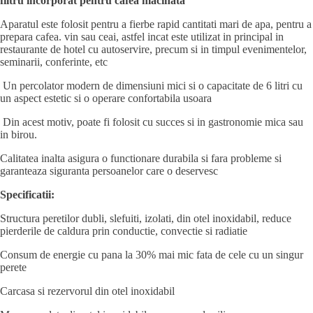
filtru incorporat pentru cafea macinata
Aparatul este folosit pentru a fierbe rapid cantitati mari de apa, pentru a
prepara cafea. vin sau ceai, astfel incat este utilizat in principal in
restaurante de hotel cu autoservire, precum si in timpul evenimentelor,
seminarii, conferinte, etc
Un percolator modern de dimensiuni mici si o capacitate de 6 litri cu
un aspect estetic si o operare confortabila usoara
Din acest motiv, poate fi folosit cu succes si in gastronomie mica sau
in birou.
Calitatea inalta asigura o functionare durabila si fara probleme si
garanteaza siguranta persoanelor care o deservesc
Specificatii:
Structura peretilor dubli, slefuiti, izolati, din otel inoxidabil, reduce
pierderile de caldura prin conductie, convectie si radiatie
Consum de energie cu pana la 30% mai mic fata de cele cu un singur
perete
Carcasa si rezervorul din otel inoxidabil