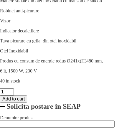
Manere sudate din otel inoxidabil cu manson de silicon
Robinet anti-picurare
Vizor
Indicator decalcifiere
Tava picurare cu grilaj din otel inoxidabil
Otel Inoxidabil
Produs cu consum de energie redus Ø241x(H)480 mm,
6 lt, 1500 W, 230 V
40 in stock
Percolator
/
Add to cart
cafetiera
Solicita postare in SEAP
profesionala,
6lt,
Hendi,
Denumire produs
cu
pereti