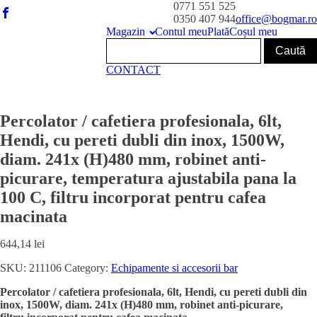
0771 551 525
0350 407 944
office@bogmar.ro
Magazin
Contul meu
Plată
Coșul meu
CONTACT
Percolator / cafetiera profesionala, 6lt,
Hendi, cu pereti dubli din inox, 1500W,
diam. 241x (H)480 mm, robinet anti-
picurare, temperatura ajustabila pana la
100 C, filtru incorporat pentru cafea
macinata
644,14
lei
SKU:
211106
Category:
Echipamente si accesorii bar
Percolator / cafetiera profesionala, 6lt, Hendi, cu pereti dubli din
inox, 1500W, diam. 241x (H)480 mm, robinet anti-picurare,