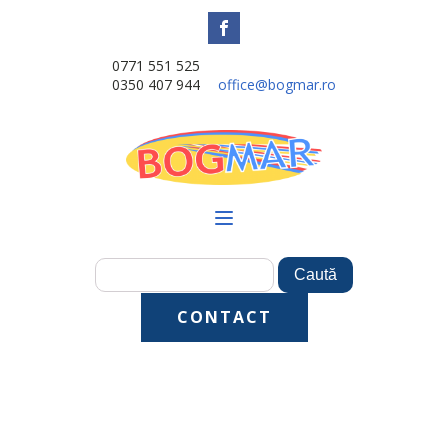
0771 551 525
0350 407 944
office@bogmar.ro
CONTACT