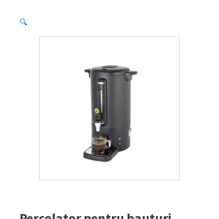
🔍
Percolator pentru bauturi