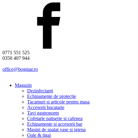
0771 551 525
0350 407 944
office@bogmar.ro
Magazin
Dezinfectanți
Echipamente de protecție
Tacamuri si articole pentru masa
Accesorii bucatarie
Tavi gastronorm
Cofetarie patiserie si cafenea
Echipamente si accesorii bar
Masini de spalat vase si igiena
Oale & tigai