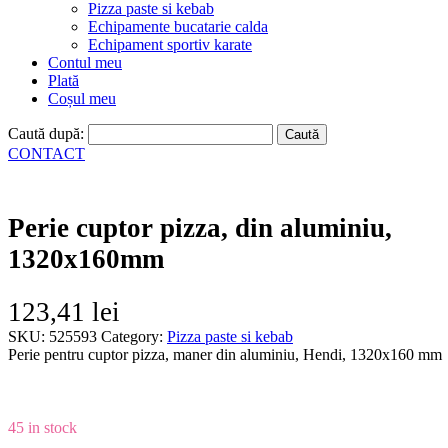
Pizza paste si kebab
Echipamente bucatarie calda
Echipament sportiv karate
Contul meu
Plată
Coșul meu
Caută după:
CONTACT
Perie cuptor pizza, din aluminiu,
1320x160mm
123,41
lei
SKU:
525593
Category:
Pizza paste si kebab
Perie pentru cuptor pizza, maner din aluminiu, Hendi, 1320x160 mm
45 in stock