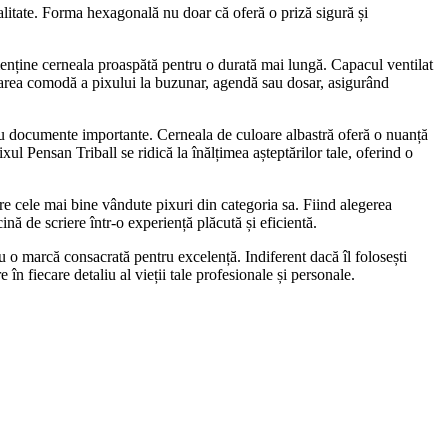
litate. Forma hexagonală nu doar că oferă o priză sigură și
 menține cerneala proaspătă pentru o durată mai lungă. Capacul ventilat
fixarea comodă a pixului la buzunar, agendă sau dosar, asigurând
sau documente importante. Cerneala de culoare albastră oferă o nuanță
xul Pensan Triball se ridică la înălțimea așteptărilor tale, oferind o
ntre cele mai bine vândute pixuri din categoria sa. Fiind alegerea
ină de scriere într-o experiență plăcută și eficientă.
u o marcă consacrată pentru excelență. Indiferent dacă îl folosești
 în fiecare detaliu al vieții tale profesionale și personale.