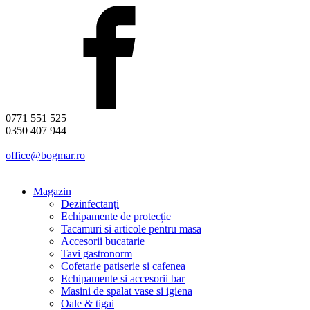
0771 551 525
0350 407 944
office@bogmar.ro
Magazin
Dezinfectanți
Echipamente de protecție
Tacamuri si articole pentru masa
Accesorii bucatarie
Tavi gastronorm
Cofetarie patiserie si cafenea
Echipamente si accesorii bar
Masini de spalat vase si igiena
Oale & tigai