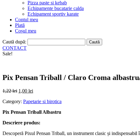
Pizza paste si kebab
Echipamente bucatarie calda
Echipament sportiv karate
Contul meu
Plată
Coșul meu
Caută după:
CONTACT
Sale!
Pix Pensan Triball / Claro Croma albastru
1,22
lei
1,00
lei
Category:
Papetarie si birotica
Pix Pensan Triball Albastru
Descriere produs:
Descoperă Pixul Pensan Triball, un instrument clasic și indispensabil în