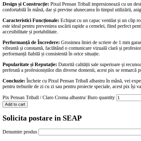
Design și Construcție:
Pixul Pensan Triball impresionează cu un desig
confortabilă în mână, dar și previne alunecarea în timpul utilizării, asi
Caracteristici Funcționale:
Echipat cu un capac ventilat și un clip ro
este ideal pentru prevenirea uscării rapide a cernelei, fiind perfect pe
accesibilitate și portabilitate.
Performanță de Încredere:
Grosimea liniei de scriere de 1 mm garant
vibrantă și constantă, facilitând o comunicare vizuală clară și profesiona
performanță fiabilă și consistentă în orice situație.
Popularitate și Reputație:
Datorită calității sale superioare și recuno
preferată a profesioniștilor din diverse domenii, acest pix se remarcă pr
Concluzie:
Încheie cu Pixul Pensan Triball albastru în mână, vei experi
pentru treburile de zi cu zi sau pentru proiecte speciale, acest pix își va
Pix Pensan Triball / Claro Croma albastru/ Buro quantity
Add to cart
Solicita postare in SEAP
Denumire produs