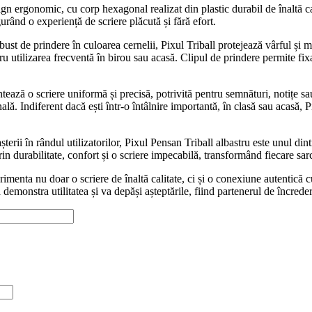
n ergonomic, cu corp hexagonal realizat din plastic durabil de înaltă ca
gurând o experiență de scriere plăcută și fără efort.
bust de prindere în culoarea cernelii, Pixul Triball protejează vârful și
ntru utilizarea frecventă în birou sau acasă. Clipul de prindere permite 
ează o scriere uniformă și precisă, potrivită pentru semnături, notițe 
lă. Indiferent dacă ești într-o întâlnire importantă, în clasă sau acasă, Pi
așterii în rândul utilizatorilor, Pixul Pensan Triball albastru este unul di
in durabilitate, confort și o scriere impecabilă, transformând fiecare sarc
menta nu doar o scriere de înaltă calitate, ci și o conexiune autentică c
 demonstra utilitatea și va depăși așteptările, fiind partenerul de încredere