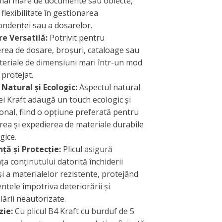
mai mare de documente sau obiecte,
 flexibilitate în gestionarea
ndenței sau a dosarelor.
re Versatilă:
Potrivit pentru
rea de dosare, broșuri, cataloage sau
teriale de dimensiuni mari într-un mod
 protejat.
Natural și Ecologic:
Aspectul natural
iei Kraft adaugă un touch ecologic și
onal, fiind o opțiune preferată pentru
ea și expedierea de materiale durabile
gice.
ță și Protecție:
Plicul asigură
ța conținutului datorită închiderii
și a materialelor rezistente, protejând
tele împotriva deteriorării și
ării neautorizate.
zie:
Cu plicul B4 Kraft cu burduf de 5