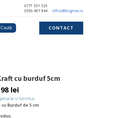
0771 551 525
0350 407 944
office@bogmar.ro
CONTACT
 Kraft cu burduf 5cm
,98
lei
petarie si birotica
t cu Burduf de 5 cm
rodus: