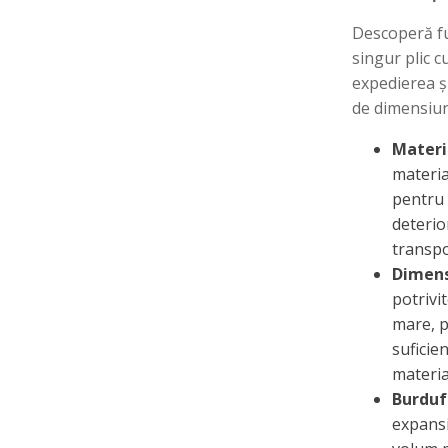
Descoperă fu
singur plic c
expedierea ș
de dimensiun
Materia
material
pentru 
deterior
transpo
Dimens
potrivi
mare, p
suficie
materia
Burduf 
expansi