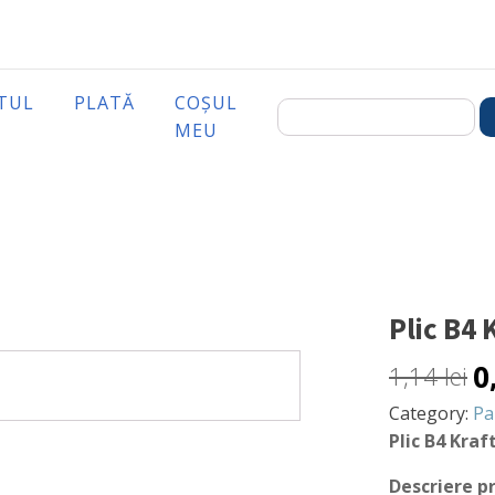
TUL
PLATĂ
COȘUL
MEU
Plic B4
0
1,14
lei
Category:
Pa
Plic B4 Kraf
Descriere p