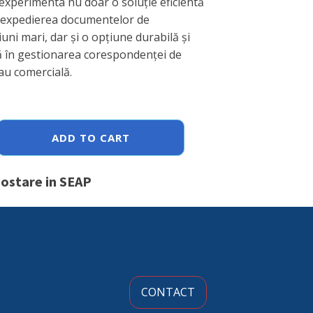
 experimenta nu doar o soluție eficientă
 expedierea documentelor de
uni mari, dar și o opțiune durabilă și
ă în gestionarea corespondenței de
au comercială.
ADD TO CART
postare in SEAP
CONTACT