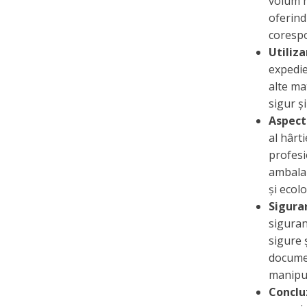
volum 
oferind
corespo
Utiliza
expedie
alte ma
sigur și
Aspect 
al hârt
profesi
ambalar
și ecolo
Siguran
siguran
sigure 
documen
manipul
Conclu