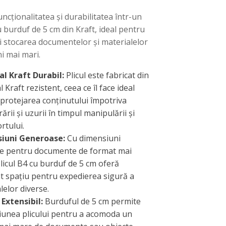
ncționalitatea și durabilitatea într-un
u burduf de 5 cm din Kraft, ideal pentru
i stocarea documentelor și materialelor
i mai mari.
l Kraft Durabil:
Plicul este fabricat din
 Kraft rezistent, ceea ce îl face ideal
protejarea conținutului împotriva
ării și uzurii în timpul manipulării și
rtului.
iuni Generoase:
Cu dimensiuni
te pentru documente de format mai
licul B4 cu burduf de 5 cm oferă
nt spațiu pentru expedierea sigură a
lelor diverse.
Extensibil:
Burduful de 5 cm permite
unea plicului pentru a acomoda un