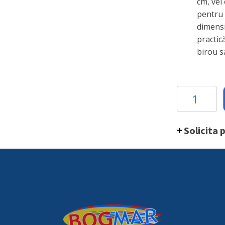
cm, vei
pentru
dimensi
practic
birou s
Plic
B4
Kraft
cu
Solicita 
burduf
5cm
quantity