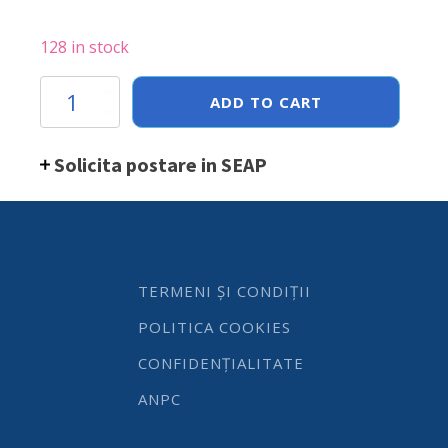
128 in stock
Plita
ADD TO CART
inductie
3500D
Hendi/
Solicita postare in SEAP
340x440x(H)120
mm,
3500
W,
230
V
quantity
TERMENI ȘI CONDIȚII
POLITICA COOKIES
CONFIDENȚIALITATE
ANPC