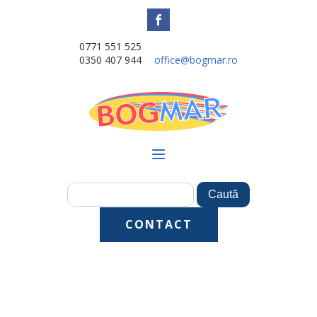
0771 551 525
0350 407 944
office@bogmar.ro
CONTACT