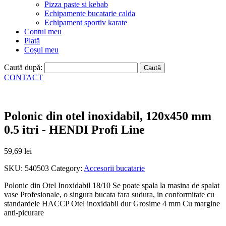
Pizza paste si kebab
Echipamente bucatarie calda
Echipament sportiv karate
Contul meu
Plată
Coșul meu
Caută după:
CONTACT
Polonic din otel inoxidabil, 120x450 mm
0.5 itri - HENDI Profi Line
59,69
lei
SKU:
540503
Category:
Accesorii bucatarie
Polonic din Otel Inoxidabil 18/10 Se poate spala la masina de spalat
vase Profesionale, o singura bucata fara sudura, in conformitate cu
standardele HACCP Otel inoxidabil dur Grosime 4 mm Cu margine
anti-picurare