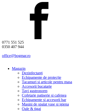
0771 551 525
0350 407 944
office@bogmar.ro
Magazin
Dezinfectanți
Echipamente de protecție
Tacamuri si articole pentru masa
Accesorii bucatarie
Tavi gastronorm
Cofetarie patiserie si cafenea
Echipamente si accesorii bar
Masini de spalat vase si igiena
Oale & tigai