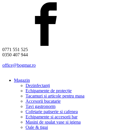
0771 551 525
0350 407 944
office@bogmar.ro
Magazin
Dezinfectanți
Echipamente de protecție
Tacamuri si articole pentru masa
Accesorii bucatarie
Tavi gastronorm
Cofetarie patiserie si cafenea
Echipamente si accesorii bar
Masini de spalat vase si igiena
Oale & tigai