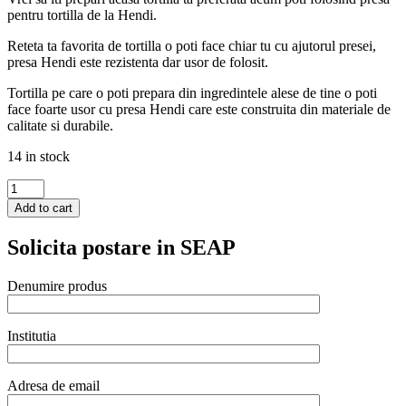
pentru tortilla de la Hendi.
Reteta ta favorita de tortilla o poti face chiar tu cu ajutorul presei,
presa Hendi este rezistenta dar usor de folosit.
Tortilla pe care o poti prepara din ingredintele alese de tine o poti
face foarte usor cu presa Hendi care este construita din materiale de
calitate si durabile.
14 in stock
Presa
pentru
Add to cart
preparat
tortilla
Solicita postare in SEAP
din
aluminiu,
Hendi,
Denumire produs
rezistenta
la
presiune,
Institutia
diametru
255x202x(H)95
mm
Adresa de email
quantity