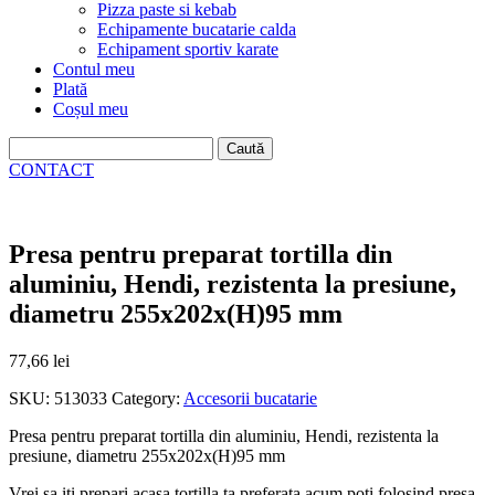
Pizza paste si kebab
Echipamente bucatarie calda
Echipament sportiv karate
Contul meu
Plată
Coșul meu
Caută
după:
CONTACT
Presa pentru preparat tortilla din
aluminiu, Hendi, rezistenta la presiune,
diametru 255x202x(H)95 mm
77,66
lei
SKU:
513033
Category:
Accesorii bucatarie
Presa pentru preparat tortilla din aluminiu, Hendi, rezistenta la
presiune, diametru 255x202x(H)95 mm
Vrei sa iti prepari acasa tortilla ta preferata acum poti folosind presa