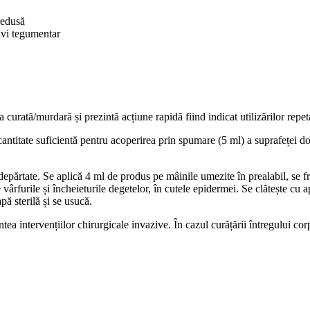
redusă
tivi tegumentar
 curată/murdară și prezintă acțiune rapidă fiind indicat utilizărilor repet
 cantitate suficientă pentru acoperirea prin spumare (5 ml) a suprafeței 
ndepărtate. Se aplică 4 ml de produs pe mâinile umezite în prealabil, se 
vârfurile și încheieturile degetelor, în cutele epidermei. Se clătește cu 
pă sterilă și se usucă.
tea intervențiilor chirurgicale invazive. În cazul curățării întregului c