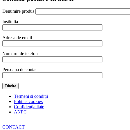
si
chirurgical,
Denumire produs
1
litru
Institutia
quantity
Adresa de email
Numarul de telefon
Persoana de contact
Termeni și condiții
Politica cookies
Confidențialitate
ANPC
CONTACT