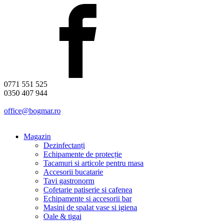
0771 551 525
0350 407 944
office@bogmar.ro
Magazin
Dezinfectanți
Echipamente de protecție
Tacamuri si articole pentru masa
Accesorii bucatarie
Tavi gastronorm
Cofetarie patiserie si cafenea
Echipamente si accesorii bar
Masini de spalat vase si igiena
Oale & tigai