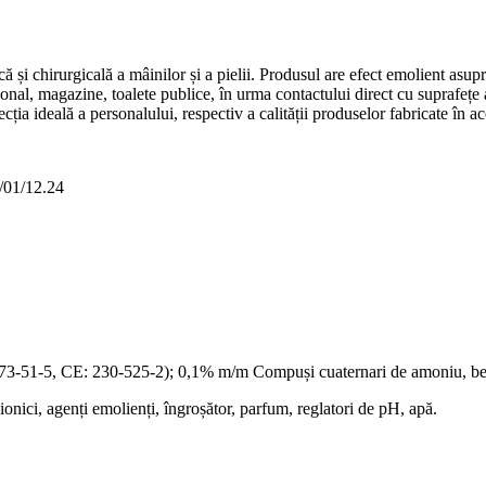
chirurgicală a mâinilor și a pielii. Produsul are efect emolient asupra pie
rsonal, magazine, toalete publice, în urma contactului direct cu suprafețe
ția ideală a personalului, respectiv a calității produselor fabricate în a
/01/12.24
73-51-5, CE: 230-525-2); 0,1% m/m Compuși cuaternari de amoniu, ben
nici, agenți emolienți, îngroșător, parfum, reglatori de pH, apă.