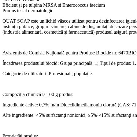
Eficient și pe tulpina MRSA și Enterococcus faecium
Produs testat dermatologic
QUAT SOAP este un lichid vâscos utilizat pentru dezinfectarea igienică și 
instituții publice, grupuri sanitare, cabine de duș, unități de cazare pe
(industria alimentară, cosmetică și farmaceutică) produsul asigură protec
Aviz emis de Comisia Națională pentru Produse Biocide nr. 6470BIO
Încadrarea produsului biocid: Grupa principală: 1; Tipul de produs: 1.
Categorie de utilizatori: Profesionali, populație.
Compoziția chimică la 100 g produs:
Ingrediente active: 0,7% m/m Didecildimetilamoniu clorură (CAS: 71
Alte ingrediente: <5% surfactanți nonionici, ≥5%-<15% surfactanți anio
Proprietăți produs: