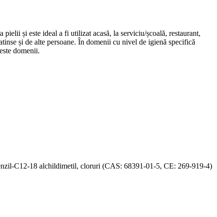
lii și este ideal a fi utilizat acasă, la serviciu/școală, restaurant,
 atinse și de alte persoane. În domenii cu nivel de igienă specifică
ceste domenii.
zil-C12-18 alchildimetil, cloruri (CAS: 68391-01-5, CE: 269-919-4)