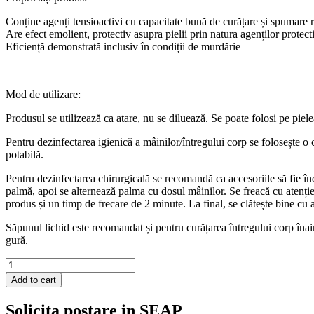
Conține agenți tensioactivi cu capacitate bună de curățare și spumare 
Are efect emolient, protectiv asupra pielii prin natura agenților protec
Eficiență demonstrată inclusiv în condiții de murdărie
Mod de utilizare:
Produsul se utilizează ca atare, nu se diluează. Se poate folosi pe pielea
Pentru dezinfectarea igienică a mâinilor/întregului corp se folosește o
potabilă.
Pentru dezinfectarea chirurgicală se recomandă ca accesoriile să fie î
palmă, apoi se alternează palma cu dosul mâinilor. Se freacă cu atenție 
produs și un timp de frecare de 2 minute. La final, se clătește bine cu a
Săpunul lichid este recomandat și pentru curățarea întregului corp înain
gură.
QUAT
SOAP
Add to cart
–
Sapun
Solicita postare in SEAP
igienic