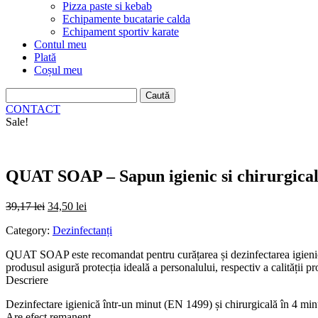
Pizza paste si kebab
Echipamente bucatarie calda
Echipament sportiv karate
Contul meu
Plată
Coșul meu
Caută
după:
CONTACT
Sale!
QUAT SOAP – Sapun igienic si chirurgical,
39,17
lei
34,50
lei
Category:
Dezinfectanți
QUAT SOAP este recomandat pentru curățarea și dezinfectarea igienică și
produsul asigură protecția ideală a personalului, respectiv a calității p
Descriere
Dezinfectare igienică într-un minut (EN 1499) și chirurgicală în 4 m
Are efect remanent