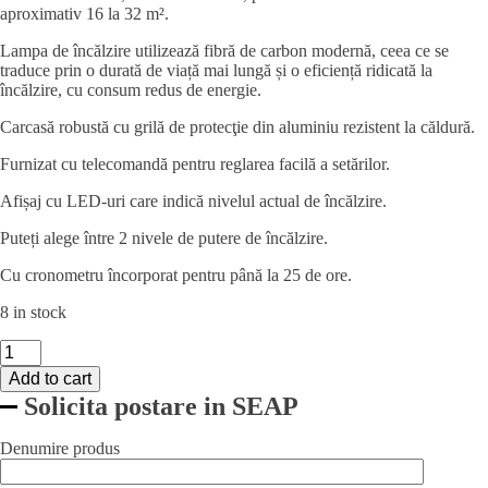
aproximativ 16 la 32 m².
Lampa de încălzire utilizează fibră de carbon modernă, ceea ce se
traduce prin o durată de viață mai lungă și o eficiență ridicată la
încălzire, cu consum redus de energie.
Carcasă robustă cu grilă de protecţie din aluminiu rezistent la căldură.
Furnizat cu telecomandă pentru reglarea facilă a setărilor.
Afișaj cu LED-uri care indică nivelul actual de încălzire.
Puteți alege între 2 nivele de putere de încălzire.
Cu cronometru încorporat pentru până la 25 de ore.
8 in stock
Radiator
cu
Add to cart
infrarosu
Solicita postare in SEAP
Tornado,
negru,
220-
Denumire produs
240V/2000W,
130x90x(H)1060