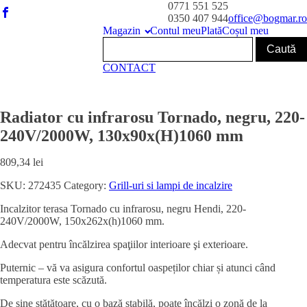
0771 551 525
0350 407 944
office@bogmar.ro
Magazin
Contul meu
Plată
Coșul meu
CONTACT
Radiator cu infrarosu Tornado, negru, 220-
240V/2000W, 130x90x(H)1060 mm
809,34
lei
SKU:
272435
Category:
Grill-uri si lampi de incalzire
Incalzitor terasa Tornado cu infrarosu, negru Hendi, 220-
240V/2000W, 150x262x(h)1060 mm.
Adecvat pentru încălzirea spaţiilor interioare şi exterioare.
Puternic – vă va asigura confortul oaspeților chiar și atunci când
temperatura este scăzută.
De sine stătătoare, cu o bază stabilă, poate încălzi o zonă de la