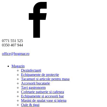
0771 551 525
0350 407 944
office@bogmar.ro
Magazin
Dezinfectanți
Echipamente de protecție
Tacamuri si articole pentru masa
Accesorii bucatarie
Tavi gastronorm
Cofetarie patiserie si cafenea
Echipamente si accesorii bar
Masini de spalat vase si igiena
Oale & tigai