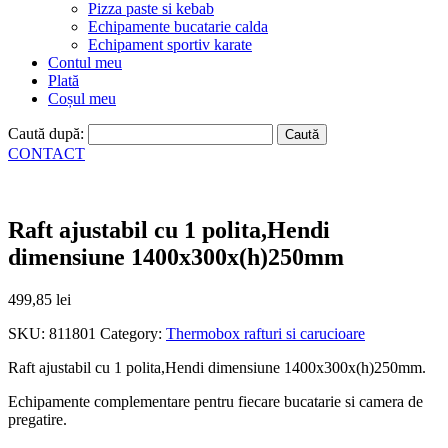
Pizza paste si kebab
Echipamente bucatarie calda
Echipament sportiv karate
Contul meu
Plată
Coșul meu
Caută după:
CONTACT
Raft ajustabil cu 1 polita,Hendi
dimensiune 1400x300x(h)250mm
499,85
lei
SKU:
811801
Category:
Thermobox rafturi si carucioare
Raft ajustabil cu 1 polita,Hendi dimensiune 1400x300x(h)250mm.
Echipamente complementare pentru fiecare bucatarie si camera de
pregatire.