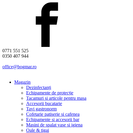
0771 551 525
0350 407 944
office@bogmar.ro
Magazin
Dezinfectanți
Echipamente de protecție
Tacamuri si articole pentru masa
Accesorii bucatarie
Tavi gastronorm
Cofetarie patiserie si cafenea
Echipamente si accesorii bar
Masini de spalat vase si igiena
Oale & tigai