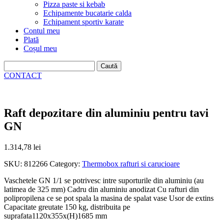
Pizza paste si kebab
Echipamente bucatarie calda
Echipament sportiv karate
Contul meu
Plată
Coșul meu
Caută
după:
CONTACT
Raft depozitare din aluminiu pentru tavi
GN
1.314,78
lei
SKU:
812266
Category:
Thermobox rafturi si carucioare
Vaschetele GN 1/1 se potrivesc intre suporturile din aluminiu (au
latimea de 325 mm) Cadru din aluminiu anodizat Cu rafturi din
polipropilena ce se pot spala la masina de spalat vase Usor de extins
Capacitate greutate 150 kg, distribuita pe
suprafata1120x355x(H)1685 mm