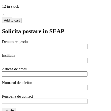
12 in stock
Raft
depozitare
Add to cart
din
aluminiu
Solicita postare in SEAP
pentru
tavi
GN
Denumire produs
quantity
Institutia
Adresa de email
Numarul de telefon
Persoana de contact