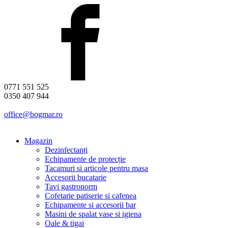
0771 551 525
0350 407 944
office@bogmar.ro
Magazin
Dezinfectanți
Echipamente de protecție
Tacamuri si articole pentru masa
Accesorii bucatarie
Tavi gastronorm
Cofetarie patiserie si cafenea
Echipamente si accesorii bar
Masini de spalat vase si igiena
Oale & tigai