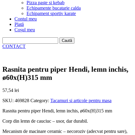
Pizza paste si kebab
Echipamente bucatarie calda
Echipament sportiv karate
Contul meu
Plată
Coșul meu
Caută
după:
CONTACT
Rasnita pentru piper Hendi, lemn inchis,
ø60x(H)315 mm
57,54
lei
SKU:
469828
Category:
Tacamuri si articole pentru masa
Rasnita pentru piper Hendi, lemn inchis, ø60x(H)315 mm
Corp din lemn de cauciuc – usor, dar durabil.
Mecanism de macinare ceramic – necoroziv (adecvat pentru sare),