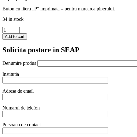
Buton cu litera „P” imprimata – pentru marcarea piperului.
34 in stock
Rasnita
pentru
Add to cart
piper
Hendi,
Solicita postare in SEAP
sticla
acrilica
transparenta,
Denumire produs
ø60x(H)215mm
quantity
Institutia
Adresa de email
Numarul de telefon
Persoana de contact