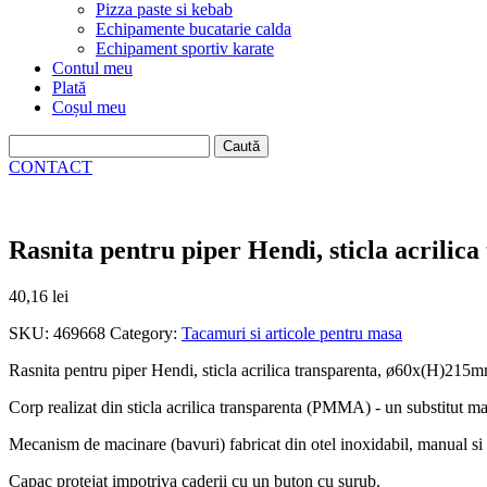
Pizza paste si kebab
Echipamente bucatarie calda
Echipament sportiv karate
Contul meu
Plată
Coșul meu
Caută
după:
CONTACT
Rasnita pentru piper Hendi, sticla acrili
40,16
lei
SKU:
469668
Category:
Tacamuri si articole pentru masa
Rasnita pentru piper Hendi, sticla acrilica transparenta, ø60x(H)215
Corp realizat din sticla acrilica transparenta (PMMA) - un substitut mai u
Mecanism de macinare (bavuri) fabricat din otel inoxidabil, manual si r
Capac protejat impotriva caderii cu un buton cu surub.