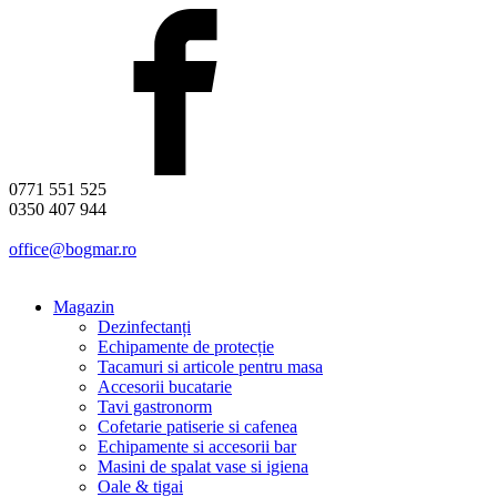
0771 551 525
0350 407 944
office@bogmar.ro
Magazin
Dezinfectanți
Echipamente de protecție
Tacamuri si articole pentru masa
Accesorii bucatarie
Tavi gastronorm
Cofetarie patiserie si cafenea
Echipamente si accesorii bar
Masini de spalat vase si igiena
Oale & tigai