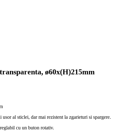
ca transparenta, ø60x(H)215mm
mm
sor al sticlei, dar mai rezistent la zgarieturi si spargere.
eglabil cu un buton rotativ.