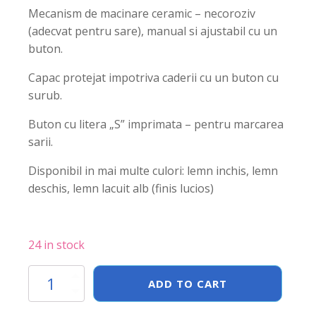
Mecanism de macinare ceramic – necoroziv
(adecvat pentru sare), manual si ajustabil cu un
buton.
Capac protejat impotriva caderii cu un buton cu
surub.
Buton cu litera „S” imprimata – pentru marcarea
sarii.
Disponibil in mai multe culori: lemn inchis, lemn
deschis, lemn lacuit alb (finis lucios)
24 in stock
Rasnita
ADD TO CART
pentru
sare