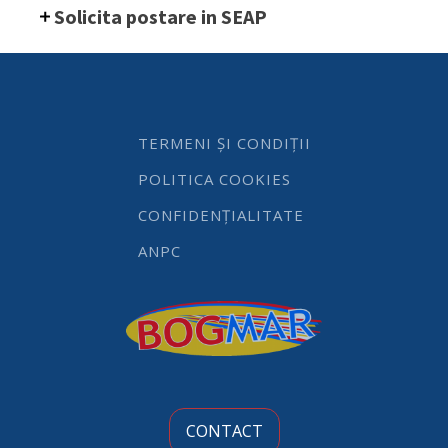
Hendi,
Solicita postare in SEAP
alb,
ø65x(H)415
mm
quantity
TERMENI ȘI CONDIȚII
POLITICA COOKIES
CONFIDENȚIALITATE
ANPC
CONTACT