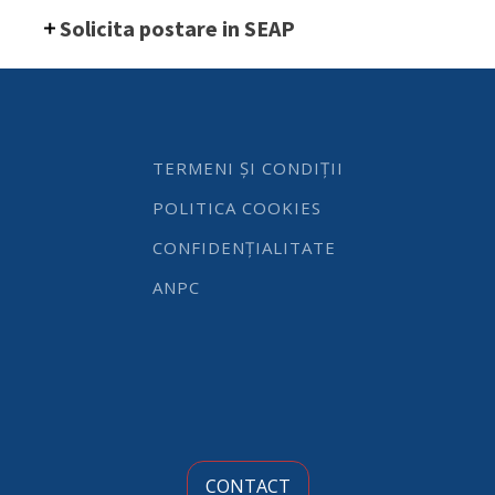
Hendi,
Solicita postare in SEAP
lemn
inchis,
ø57x(H)165
mm
quantity
TERMENI ȘI CONDIȚII
POLITICA COOKIES
CONFIDENȚIALITATE
ANPC
CONTACT