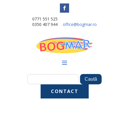
0771 551 525
0350 407 944
office@bogmar.ro
CONTACT