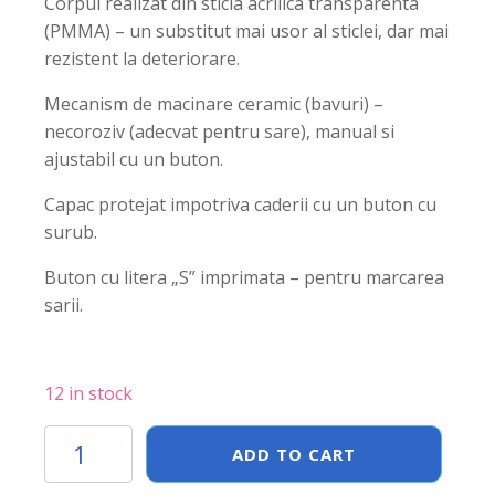
Corpul realizat din sticla acrilica transparenta
(PMMA) – un substitut mai usor al sticlei, dar mai
rezistent la deteriorare.
Mecanism de macinare ceramic (bavuri) –
necoroziv (adecvat pentru sare), manual si
ajustabil cu un buton.
Capac protejat impotriva caderii cu un buton cu
surub.
Buton cu litera „S” imprimata – pentru marcarea
sarii.
12 in stock
Rasnita
ADD TO CART
pentru
sare