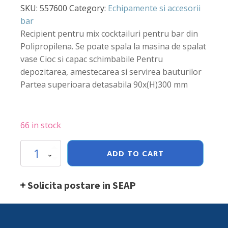
SKU:
557600
Category:
Echipamente si accesorii
bar
Recipient pentru mix cocktailuri pentru bar din
Polipropilena. Se poate spala la masina de spalat
vase Cioc si capac schimbabile Pentru
depozitarea, amestecarea si servirea bauturilor
Partea superioara detasabila 90x(H)300 mm
66 in stock
Recipient
ADD TO CART
pentru
mix
coktailuri
Solicita postare in SEAP
bar,
rosu,
0,8
litri,
90x(H)300