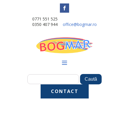
0771 551 525
0350 407 944
office@bogmar.ro
CONTACT