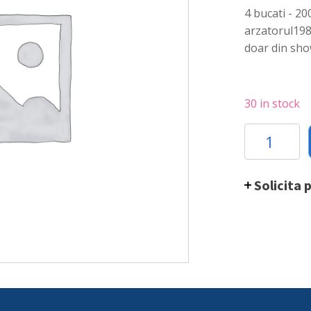
4 bucati - 20
arzatorul198
doar din sh
30 in stock
Rezerva
canistra
gaz
-
Solicita 
set
de
4
bucati
-
200
ml-
Hendi
quantity