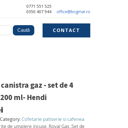
0771 551 525
0350 407 944
office@bogmar.ro
CONTACT
canistra gaz - set de 4
 200 ml- Hendi
ei
Category:
Cofetarie patiserie si cafenea
rite de umplere incuse. Royal Gas .Set de