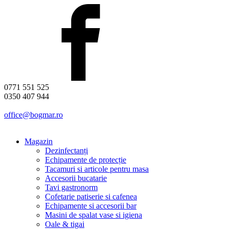
0771 551 525
0350 407 944
office@bogmar.ro
Magazin
Dezinfectanți
Echipamente de protecție
Tacamuri si articole pentru masa
Accesorii bucatarie
Tavi gastronorm
Cofetarie patiserie si cafenea
Echipamente si accesorii bar
Masini de spalat vase si igiena
Oale & tigai