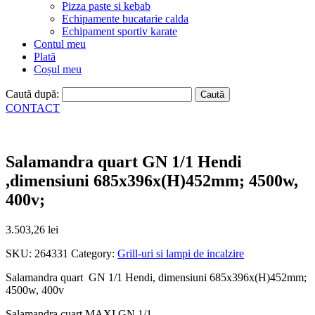
Pizza paste si kebab
Echipamente bucatarie calda
Echipament sportiv karate
Contul meu
Plată
Coșul meu
Caută după:
CONTACT
Salamandra quart GN 1/1 Hendi
,dimensiuni 685x396x(H)452mm; 4500w,
400v;
3.503,26
lei
SKU:
264331
Category:
Grill-uri si lampi de incalzire
Salamandra quart GN 1/1 Hendi, dimensiuni 685x396x(H)452mm;
4500w, 400v
Salamandra cuart MAXI GN 1/1