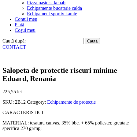
Pizza paste si kebab
Echipamente bucatarie calda
Echipament sportiv karate
Contul meu
Plată
Coșul meu
Caută după:
CONTACT
Salopeta de protectie riscuri minime
Eduard, Renania
225,55
lei
SKU:
2B12
Category:
Echipamente de protecție
CARACTERISTICI
MATERIAL: tesatura canvas, 35% bbc. + 65% poliester, greutate
specifica 270 gr/mp;