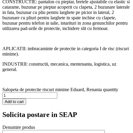
CONSTRUCTIE: pantalon cu pieptar, bretele ajustabile cu elastic si
catarame, buzunar pe pieptar acoperit cu clapeta, 2 buzunare laterale
in fata, buzunar cu pliu pentru larghete pe picior in lateral, 2
buzunare cu pliuri pentru larghete in spate inchise cu clapete,
buzunar pentru telefon in talie, intarituri in zona genunchilor pentru
utilizarea pad-urile de protectie, inchidere slit cu fermoar.
APLICATII: imbracaminte de protectie in categoria I de risc (riscuri
minime).
INDUSTRII: constructii, mecanica, mentenanta, logistica, uz
general.
Salopeta de protectie riscuri minime Eduard, Renania quantity
Add to cart
Solicita postare in SEAP
Denumire produs