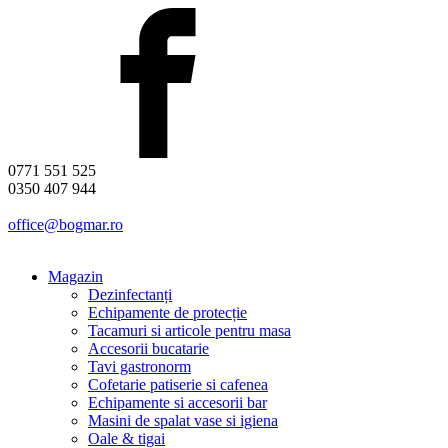
0771 551 525
0350 407 944
office@bogmar.ro
Magazin
Dezinfectanți
Echipamente de protecție
Tacamuri si articole pentru masa
Accesorii bucatarie
Tavi gastronorm
Cofetarie patiserie si cafenea
Echipamente si accesorii bar
Masini de spalat vase si igiena
Oale & tigai