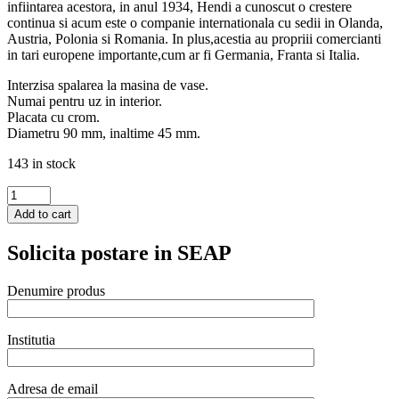
infiintarea acestora, in anul 1934, Hendi a cunoscut o crestere
continua si acum este o companie internationala cu sedii in Olanda,
Austria, Polonia si Romania. In plus,acestia au propriii comercianti
in tari europene importante,cum ar fi Germania, Franta si Italia.
Interzisa spalarea la masina de vase.
Numai pentru uz in interior.
Placata cu crom.
Diametru 90 mm, inaltime 45 mm.
143 in stock
Scrumiera
cu
Add to cart
buton
pentru
Solicita postare in SEAP
golire,
Hendi,
cromata,
Denumire produs
diametru
90
mm
Institutia
x
45
mm
Adresa de email