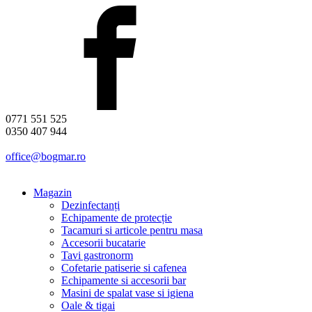
0771 551 525
0350 407 944
office@bogmar.ro
Magazin
Dezinfectanți
Echipamente de protecție
Tacamuri si articole pentru masa
Accesorii bucatarie
Tavi gastronorm
Cofetarie patiserie si cafenea
Echipamente si accesorii bar
Masini de spalat vase si igiena
Oale & tigai