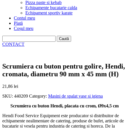
Pizza paste si kebab
Echipamente bucatarie calda
Echipament sportiv karate
Contul meu
Plată
Coșul meu
Caută
după:
CONTACT
Scrumiera cu buton pentru golire, Hendi,
cromata, diametru 90 mm x 45 mm (H)
21,86
lei
SKU:
440209
Category:
Masini de spalat vase si igiena
Scrumiera cu buton Hendi, placata cu crom, Ø9x4,5 cm
Hendi Food Service Equipment este producator si distribuitor de
echipamente nealimentare de catering, produse de bufet, articole de
bucatarie si vesela pentru industria de catering si horeca. De la