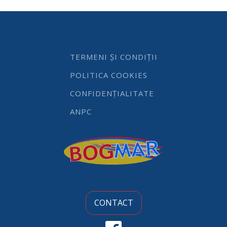
otel
inoxidabil,
140
mm
quantity
TERMENI ȘI CONDIȚII
POLITICA COOKIES
CONFIDENȚIALITATE
ANPC
CONTACT