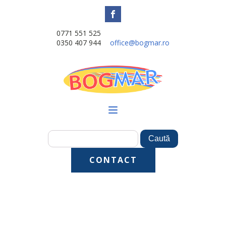
0771 551 525
0350 407 944
office@bogmar.ro
CONTACT