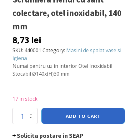
colectare, otel inoxidabil, 140
mm
8,73
lei
SKU:
440001
Category:
Masini de spalat vase si
igiena
Numai pentru uz in interior Otel Inoxidabil
Stocabil Ø140x(H)30 mm
17 in stock
Scrumiera
ADD TO CART
Hendi
cu
sant
Solicita postare in SEAP
colectare,