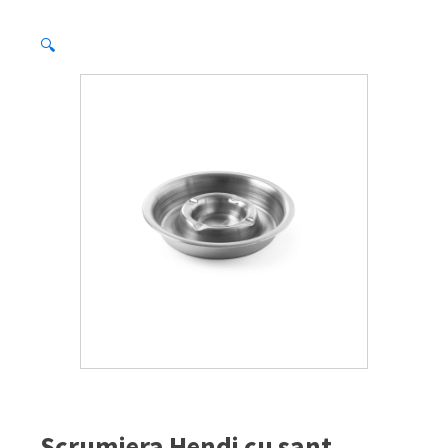
🔍
Scrumiera Hendi cu sant