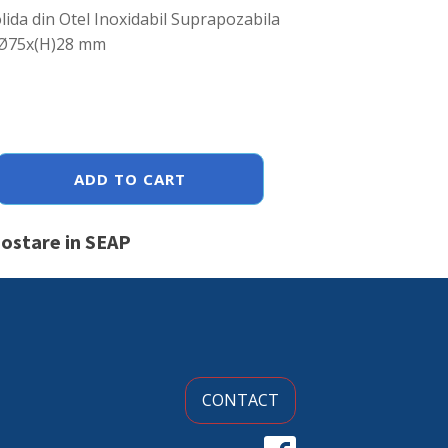
lida din Otel Inoxidabil Suprapozabila
 Ø75x(H)28 mm
ADD TO CART
postare in SEAP
CONTACT