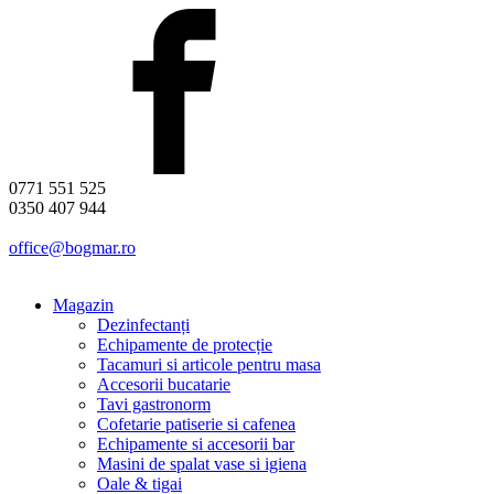
0771 551 525
0350 407 944
office@bogmar.ro
Magazin
Dezinfectanți
Echipamente de protecție
Tacamuri si articole pentru masa
Accesorii bucatarie
Tavi gastronorm
Cofetarie patiserie si cafenea
Echipamente si accesorii bar
Masini de spalat vase si igiena
Oale & tigai