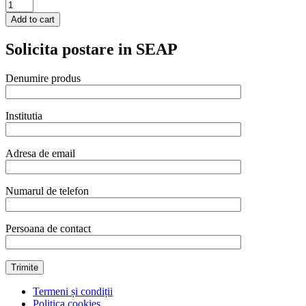
Semn
Hendi
Add to cart
pentru
masa
Solicita postare in SEAP
-
numere
13-
Denumire produs
24,
55x52x(H)40
mm
Institutia
quantity
Adresa de email
Numarul de telefon
Persoana de contact
Termeni și condiții
Politica cookies