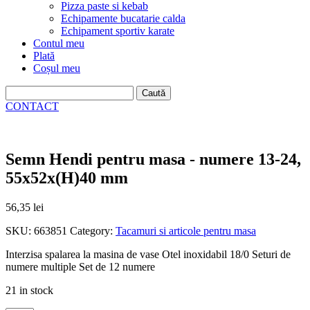
Pizza paste si kebab
Echipamente bucatarie calda
Echipament sportiv karate
Contul meu
Plată
Coșul meu
Caută
după:
CONTACT
Semn Hendi pentru masa - numere 13-24,
55x52x(H)40 mm
56,35
lei
SKU:
663851
Category:
Tacamuri si articole pentru masa
Interzisa spalarea la masina de vase Otel inoxidabil 18/0 Seturi de
numere multiple Set de 12 numere
21 in stock