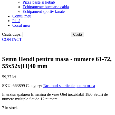
Pizza paste si kebab
Echipamente bucatarie calda
Echipament sportiv karate
Contul meu
Plată
Coșul meu
Caută după:
CONTACT
Semn Hendi pentru masa - numere 61-72,
55x52x(H)40 mm
59,37
lei
SKU:
663899
Category:
Tacamuri si articole pentru masa
Interzisa spalarea la masina de vase Otel inoxidabil 18/0 Seturi de
numere multiple Set de 12 numere
7 in stock