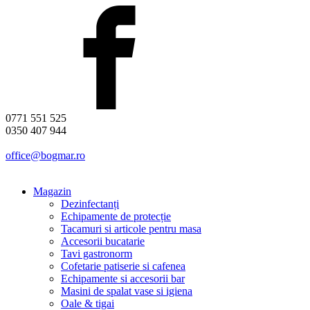
0771 551 525
0350 407 944
office@bogmar.ro
Magazin
Dezinfectanți
Echipamente de protecție
Tacamuri si articole pentru masa
Accesorii bucatarie
Tavi gastronorm
Cofetarie patiserie si cafenea
Echipamente si accesorii bar
Masini de spalat vase si igiena
Oale & tigai