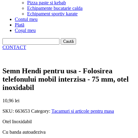
Pizza paste si kebab
Echipamente bucatarie calda
Echipament sportiv karate
Contul meu
Plată
Coșul meu
Caută
după:
CONTACT
Semn Hendi pentru usa - Folosirea
telefonului mobil interzisa - 75 mm, otel
inoxidabil
10,96
lei
SKU:
663653
Category:
Tacamuri si articole pentru masa
Otel Inoxidabil
Cu banda autoadeziva