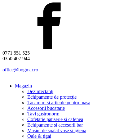
0771 551 525
0350 407 944
office@bogmar.ro
Magazin
Dezinfectanți
Echipamente de protecție
Tacamuri si articole pentru masa
Accesorii bucatarie
Tavi gastronorm
Cofetarie patiserie si cafenea
Echipamente si accesorii bar
Masini de spalat vase si igiena
Oale & tigai