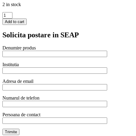
2 in stock
Semn
Hendi
Add to cart
pentru
usa
Solicita postare in SEAP
-
Folosirea
telefonului
Denumire produs
mobil
interzisa
-
Institutia
75
mm,
otel
Adresa de email
inoxidabil
quantity
Numarul de telefon
Persoana de contact